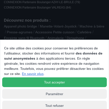
CONNEXION Partenaire Boulanger AZAY-LE-BRULE (79)
CONNEXION Partenaire Boulanger VALREAS (84)
Découvrez nos produits :
/
/
Appareil photo bridge
Manette-Volant-Joystick
Machine à bière
/
/
/
/
Presse-agrumes
Accessoire Petite cuisson
Cafetière
/
/
/
Enceinte sans fil Bluetooth
Animalerie
Dictaphone
/
/
/
Mobilité électrique
Réfrigérateur multi-portes
TV OLED
Ce site utilise des cookies pour conserver les préférences de
/
/
Alarme / Sécurité
Aspirateur rechargeable / à main
l’utilisateur, stocker des informations et fournir
des données de
/
/
/
/
Puericulture
Casque
Lave-linge top
Cadre photo numérique
suivi anonymisées
à des applications tierces. En règle
/
/
Machine à coudre
Casque sans fil et ANC Intra-auriculaire
générale, les cookies rendront votre expérience de navigation
/
/
/
Four Gaz
Accessoire Epilation / Rasage
Cuiseur à riz / œufs
meilleure. Toutefois, vous pouvez préférer désactiver les cookies
/
/
Purificateur
Connectique multimedia
Casque de réalité virtuelle
sur ce site.
En savoir plus
.
/
/
/
/
Cuisinière induction
TV QLED
Moulin à épices
Chauffage
Tout accepter
Paramétrer
Tout refuser
© 2026 Tous droits réservés Connexion.fr