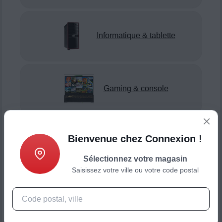
Informatique & tablette
Gaming & console
Bienvenue chez Connexion !
Smartphone & téléphonie
Sélectionnez votre magasin
Saisissez votre ville ou votre code postal
Objets connectés