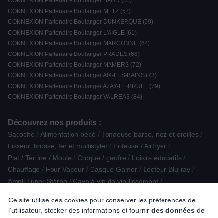
CONNEXION Partenaire Boulanger BAUD (56)
CONNEXION Partenaire Boulanger METZ (57)
CONNEXION Partenaire Boulanger DUNKERQUE (59)
CONNEXION Partenaire Boulanger L'AIGLE (61)
CONNEXION Partenaire Boulanger MARCONNE (62)
CONNEXION Partenaire Boulanger PRADES (66)
CONNEXION Partenaire Boulanger MAMERS (72)
CONNEXION Partenaire Boulanger AIX-LES-BAINS (73)
CONNEXION Partenaire Boulanger AZAY-LE-BRULE (79)
CONNEXION Partenaire Boulanger VALREAS (84)
Découvrez nos produits :
/
/
/
Sacoche
Alimentation bébé
Tondeuse barbe, nez et oreilles
/
/
Lisseur, brosse, fer et multistyler
Friteuse / Airfryer
/
/
/
Plat / Terrine / Moule
Croque / gaufre
Loisirs éducatifs
/
/
/
/
Chauffage
Four Vapeur
Casque Gamer
Lecteur Blu-ray
/
/
Ampli Tuner Stéréo
Cave à vin de vieillissement
/
/
Accessoire Petit déjeuner
Cafetière à dosettes / capsules
Ce site utilise des cookies pour conserver les préférences de
/
/
/
/
TV LED UHD / 4K
Réfrigérateur avec freezer
Souris
Mixeur
l’utilisateur, stocker des informations et fournir
des données de
/
/
Cuisinière vitrocéramique/électrique
Tablette iOS