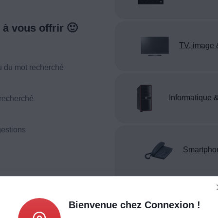
à vous offrir 🙂
TV, image 
u du mot recherché
Informatique &
 recherché
estions
Smartpho
téléphonie
Bienvenue chez Connexion !
Appareil reco