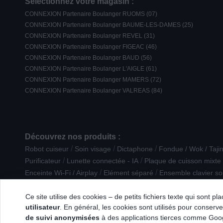
Sélectionnez votre magasin :
CONNEXION Partenaire Boulanger RUOMS (07)
CONNEXION Partenaire Boulanger BAUME-LES-DAMES (25)
CONNEXION Partenaire Boulanger REVEL (31)
CONNEXION Partenaire Boulanger FIGEAC (46)
CONNEXION Partenaire Boulanger BAUD (56)
CONNEXION Partenaire Boulanger L'AIGLE (61)
CONNEXION Partenaire Boulanger MAMERS (72)
CONNEXION Partenaire Boulanger VALREAS (84)
Découvrez nos produits :
/
/
/
Robot cuiseur
Soin visage
Dictaphone
Fondue / Wok / Taji
/
/
Purificateur
Lunette connectée - IA
Plaque de cuisson mixte
/
/
Enceinte Wi-Fi / Airplay
Elément séparé
Ensemble clavier so
/
/
Accessoire Robot ménager
Déshumidificateur
Puericulture
Ce site utilise des cookies – de petits fichiers texte qui sont p
utilisateur
. En général, les cookies sont utilisés pour conserver
de suivi anonymisées
à des applications tierces comme Googl