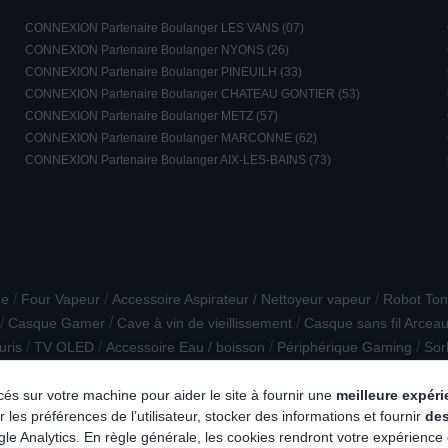
CONNEXION Partenaire Boulanger LES VANS (07)
CONNEXION Partenaire Boulanger NYONS (26)
CONNEXION Partenaire Boulanger PINEUILH (33)
CONNEXION Partenaire Boulanger CHATEAU GONTIER (53)
CONNEXION Partenaire Boulanger METZ (57)
CONNEXION Partenaire Boulanger MARCONNE (62)
CONNEXION Partenaire Boulanger AIX-LES-BAINS (73)
/
/
/
ne
Four Vapeur
Accessoire Aspirateur / Nettoyeur vapeur
Robot To
/
/
/
Casque Gamer
Cave à vin de vieillissement
Casque sans fil Arcea
/
/
/
/
uris
TV OLED
Accessoire Eau / boisson
Périphérique Gaming
Sor
lacés sur votre machine pour aider le site à fournir une
meilleure expér
 les préférences de l’utilisateur, stocker des informations et fournir
de
e Analytics. En règle générale, les cookies rendront votre expérience