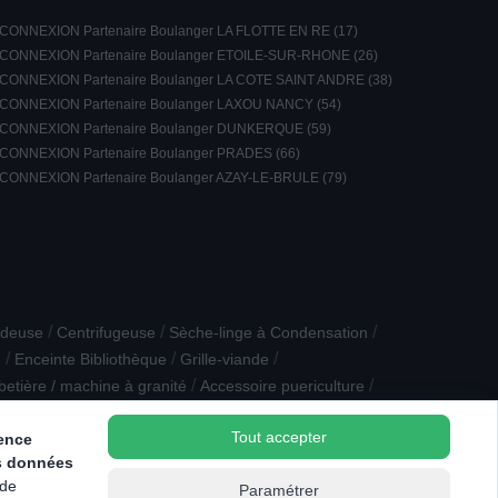
CONNEXION Partenaire Boulanger LA FLOTTE EN RE (17)
CONNEXION Partenaire Boulanger ETOILE-SUR-RHONE (26)
CONNEXION Partenaire Boulanger LA COTE SAINT ANDRE (38)
CONNEXION Partenaire Boulanger LAXOU NANCY (54)
CONNEXION Partenaire Boulanger DUNKERQUE (59)
CONNEXION Partenaire Boulanger PRADES (66)
CONNEXION Partenaire Boulanger AZAY-LE-BRULE (79)
/
/
/
ndeuse
Centrifugeuse
Sèche-linge à Condensation
/
/
/
u
Enceinte Bibliothèque
Grille-viande
/
/
betière / machine à granité
Accessoire puericulture
Tout accepter
ience
s données
 de
Paramétrer