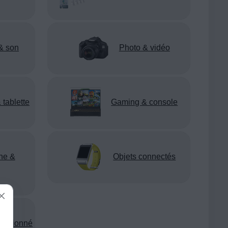
& son
Photo & vidéo
 tablette
Gaming & console
ne &
Objets connectés
nditionné