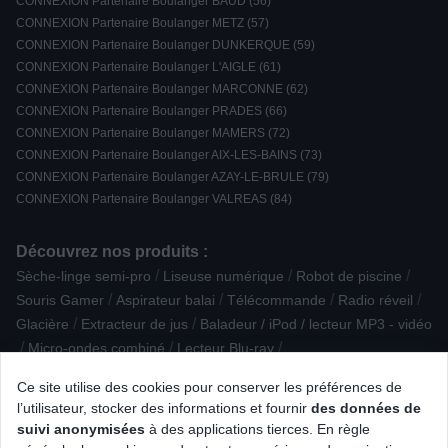
CONNEXION Partenaire Boulanger BAUD (56)
CONNEXION Partenaire Boulanger METZ (57)
CONNEXION Partenaire Boulanger DUNKERQUE (59)
CONNEXION Partenaire Boulanger L'AIGLE (61)
CONNEXION Partenaire Boulanger MARCONNE (62)
CONNEXION Partenaire Boulanger PRADES (66)
CONNEXION Partenaire Boulanger MAMERS (72)
CONNEXION Partenaire Boulanger AIX-LES-BAINS (73)
CONNEXION Partenaire Boulanger AZAY-LE-BRULE (79)
CONNEXION Partenaire Boulanger VALREAS (84)
Découvrez nos produits :
/
/
/
Sèche-linge semi-pro
Liseuse numérique
Robot de piscine
/
/
/
/
Souris Gamer
Aspirateur balai
Télécommande
Radio réveil
/
/
Glacière
Extracteur de jus
Baladeur / iPod / lecteur MP3 - vidéo
/
/
/
Micro-ondes combiné
Lecteur Blu-ray
/
/
Imprimante multifonction jet d'encre
Accessoire Petite cuisson
Ce site utilise des cookies pour conserver les préférences de
/
/
Micro-ondes monofonction
Cuisinière induction
l’utilisateur, stocker des informations et fournir
des données de
/
Casque sans fil et ANC Intra-auriculaire
suivi anonymisées
à des applications tierces. En règle
/
/
Barbecue à charbon de bois
Robot pâtissier
Bague connectée