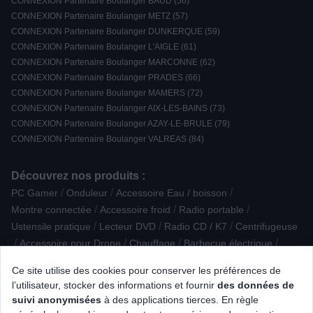
CONNEXION Partenaire Boulanger BAUD (56)
CONNEXION Partenaire Boulanger METZ (57)
CONNEXION Partenaire Boulanger DUNKERQUE (59)
CONNEXION Partenaire Boulanger L'AIGLE (61)
CONNEXION Partenaire Boulanger MARCONNE (62)
CONNEXION Partenaire Boulanger PRADES (66)
CONNEXION Partenaire Boulanger MAMERS (72)
CONNEXION Partenaire Boulanger AIX-LES-BAINS (73)
CONNEXION Partenaire Boulanger AZAY-LE-BRULE (79)
CONNEXION Partenaire Boulanger VALREAS (84)
Découvrez nos produits :
/
/
/
PC Gamer
Onduleur
Accessoire Eau / boisson
/
/
/
Montre connectée
Accessoire froid
Radio portable
/
/
/
Ustensile pratique
Lecteur DVD
Radio CD / K7
Centrifugeuse
/
/
/
/
Accessoire pour Drone
Chauffage
Barbecue électrique
/
/
/
TV LED 8K
Barbecue à charbon de bois
Lecteur CD
Ce site utilise des cookies pour conserver les préférences de
/
/
Connectique multimedia
Enceinte Bibliothèque
l’utilisateur, stocker des informations et fournir
des données de
/
/
Alimentation & connectique
Balance de cuisine
suivi anonymisées
à des applications tierces. En règle
/
/
/
Bague connectée
Tondeuse à cheveux
Cafetière