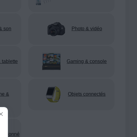
& son
Photo & vidéo
 tablette
Gaming & console
ne &
Objets connectés
nditionné