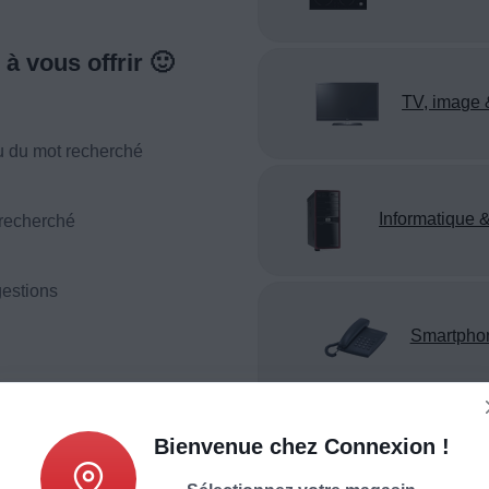
à vous offrir 🙂
TV, image 
u du mot recherché
Informatique &
 recherché
estions
Smartpho
téléphonie
Bienvenue chez Connexion !
Appareil reco