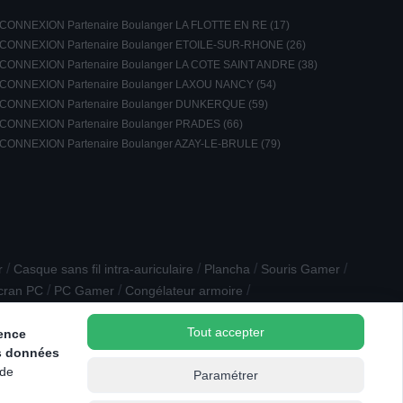
CONNEXION Partenaire Boulanger LA FLOTTE EN RE (17)
CONNEXION Partenaire Boulanger ETOILE-SUR-RHONE (26)
CONNEXION Partenaire Boulanger LA COTE SAINT ANDRE (38)
CONNEXION Partenaire Boulanger LAXOU NANCY (54)
CONNEXION Partenaire Boulanger DUNKERQUE (59)
CONNEXION Partenaire Boulanger PRADES (66)
CONNEXION Partenaire Boulanger AZAY-LE-BRULE (79)
/
/
/
/
r
Casque sans fil intra-auriculaire
Plancha
Souris Gamer
/
/
/
cran PC
PC Gamer
Congélateur armoire
/
Blender
CPL - Courant porteur en ligne
Tout accepter
ience
s données
 de
Paramétrer