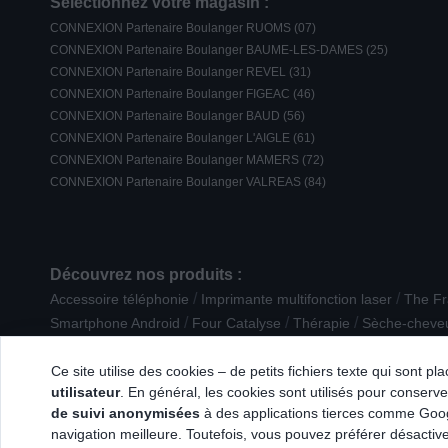
Sélectionnez votre magasin :
CONNEXION Partenaire Boulanger RUOMS (07)
CONNEXION Partenaire Boulanger BAUME-LES-DAMES (25)
CONNEXION Partenaire Boulanger REVEL (31)
CONNEXION Partenaire Boulanger FIGEAC (46)
CONNEXION Partenaire Boulanger BAUD (56)
CONNEXION Partenaire Boulanger L'AIGLE (61)
CONNEXION Partenaire Boulanger MAMERS (72)
CONNEXION Partenaire Boulanger VALREAS (84)
Découvrez nos produits :
/
/
Accessoire téléphonie
Imprimante multifonction laser
The F
/
/
/
Smartphone Android
Four Catalyse
Thérapie
Sèche-cheve
/
/
Housse de protection
Casque de réalité virtuelle
Graveur ex
Ce site utilise des cookies – de petits fichiers texte qui sont p
utilisateur
. En général, les cookies sont utilisés pour conserver
de suivi anonymisées
à des applications tierces comme Googl
navigation meilleure. Toutefois, vous pouvez préférer désactive