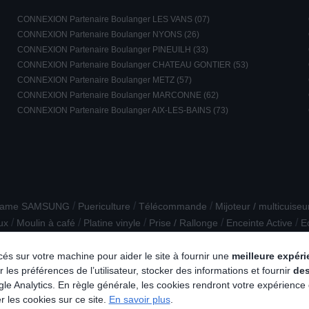
CONNEXION Partenaire Boulanger LES VANS (07)
CONNEXION Partenaire Boulanger NYONS (26)
CONNEXION Partenaire Boulanger PINEUILH (33)
CONNEXION Partenaire Boulanger CHATEAU GONTIER (53)
CONNEXION Partenaire Boulanger METZ (57)
CONNEXION Partenaire Boulanger MARCONNE (62)
CONNEXION Partenaire Boulanger AIX-LES-BAINS (73)
/
/
/
rame SAMSUNG
Puericulture
Télécommande
Mijoteur / multicuiseu
/
/
/
/
/
ux
Moulin à café
Platine vinyle
Prise / Rallonge
Enceinte Active
E
/
/
/
/
terne
Son reconditionné
Aspirateur cuve
Connectique multimedia
lacés sur votre machine pour aider le site à fournir une
meilleure expér
 les préférences de l’utilisateur, stocker des informations et fournir
de
e Analytics. En règle générale, les cookies rendront votre expérience
r les cookies sur ce site.
En savoir plus
.