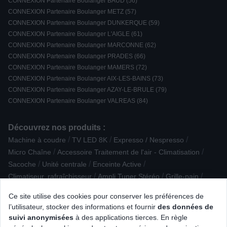
CONNEXION Partenaire Boulanger BAUD (56)
CONNEXION Partenaire Boulanger METZ (57)
CONNEXION Partenaire Boulanger DUNKERQUE (59)
CONNEXION Partenaire Boulanger L'AIGLE (61)
CONNEXION Partenaire Boulanger MARCONNE (62)
CONNEXION Partenaire Boulanger PRADES (66)
CONNEXION Partenaire Boulanger MAMERS (72)
CONNEXION Partenaire Boulanger AIX-LES-BAINS (73)
CONNEXION Partenaire Boulanger AZAY-LE-BRULE (79)
CONNEXION Partenaire Boulanger VALREAS (84)
Découvrez nos produits :
/
/
/
Machine à coudre
TV LED 8K
Expresso / Nespresso
/
/
Micro Chaîne
Accessoire Traitement de l'air - Climatisation
/
/
/
Sacoche
Unité centrale
Enceinte Active
/
/
/
Climatiseur, rafraîchisseur
Ampli Tuner Stéréo
Grille-pain
/
/
/
Thérapie
Hotte Décorative
Barbecue à pellet
Ce site utilise des cookies pour conserver les préférences de
/
/
PC Gamer portable
Conservation / Repas nomade
l’utilisateur, stocker des informations et fournir
des données de
/
/
/
Support audio/vidéo
Cuisinière mixte
The Frame SAMSUNG
suivi anonymisées
à des applications tierces. En règle
/
/
Tablette Android
Aspirateur traîneau sans sac