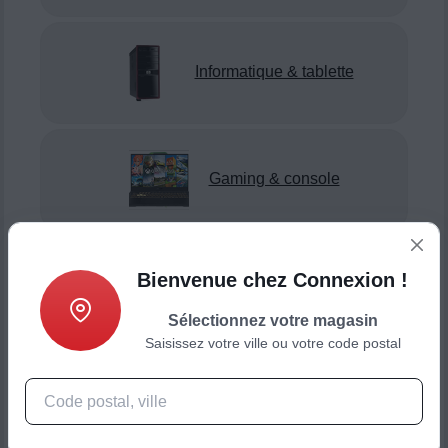
Informatique & tablette
Gaming & console
Bienvenue chez Connexion !
Smartphone & téléphonie
Sélectionnez votre magasin
Saisissez votre ville ou votre code postal
Objets connectés