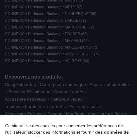
CONNEXION Partenaire Boulanger BAUD (56)
CONNEXION Partenaire Boulanger METZ (57)
CONNEXION Partenaire Boulanger DUNKERQUE (59)
CONNEXION Partenaire Boulanger L'AIGLE (61)
CONNEXION Partenaire Boulanger MARCONNE (62)
CONNEXION Partenaire Boulanger PRADES (66)
CONNEXION Partenaire Boulanger MAMERS (72)
CONNEXION Partenaire Boulanger AIX-LES-BAINS (73)
CONNEXION Partenaire Boulanger AZAY-LE-BRULE (79)
CONNEXION Partenaire Boulanger VALREAS (84)
Découvrez nos produits :
/
/
Congélateur top
Cadre photo numérique
Appareil photo reflex
/
/
/
Enceinte Bibliothèque
Croque / gaufre
/
Accessoire Aspirateur / Nettoyeur vapeur
/
/
Tondeuse barbe, nez et oreilles
Aspirateur balai
/
/
/
Accessoire Epilation / Rasage
MacBook
Ampli intégré Stéréo
/
/
/
Conservation sous vide / Stérilisation
Dac
Massage
Ce site utilise des cookies pour conserver les préférences de
/
/
Talkie Walkie
Micro-ondes monofonction
l’utilisateur, stocker des informations et fournir
des données de
/
/
Casque sans fil et ANC Intra-auriculaire
Accessoire lavage