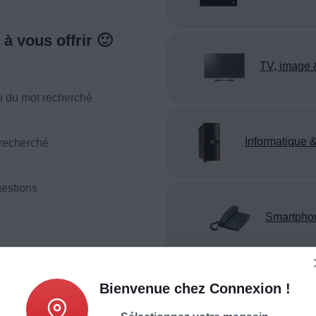
à vous offrir 🙂
TV, image 
u du mot recherché
Informatique &
 recherché
estions
Smartpho
téléphonie
Bienvenue chez Connexion !
Appareil reco