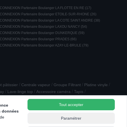
CONNEXION Partenaire Boulanger LA FLOTTE EN RE (17)
CONNEXION Partenaire Boulanger ETOILE-SUR-RHONE (26)
CONNEXION Partenaire Boulanger LA COTE SAINT ANDRE (38)
CONNEXION Partenaire Boulanger LAXOU NANCY (54)
CONNEXION Partenaire Boulanger DUNKERQUE (59)
CONNEXION Partenaire Boulanger PRADES (66)
CONNEXION Partenaire Boulanger AZAY-LE-BRULE (79)
/
/
/
/
 pâtissier
Centrale vapeur
Groupe Filtrant
Platine vinyle
/
/
/
/
ray
Lave-linge top
Accessoire caméra
Tapis
 Vapeur
Tout accepter
ience
s données
 de
Paramétrer