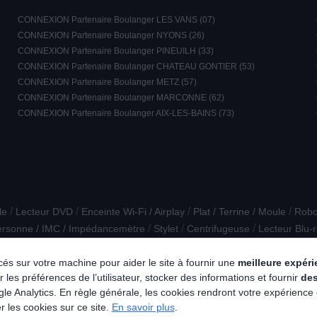
CONNEXION Partenaire Boulanger LES VANS (07)
CONNEXION Partenaire Boulanger NYONS (26)
CONNEXION Partenaire Boulanger PINEUILH (33)
CONNEXION Partenaire Boulanger CHATEAU GONTIER (53)
CONNEXION Partenaire Boulanger METZ (57)
CONNEXION Partenaire Boulanger MARCONNE (62)
CONNEXION Partenaire Boulanger AIX-LES-BAINS (73)
/
/
/
/
le
Lecteur DVD
Enceinte Wi-Fi / Airplay
Plat / Terrine / Moule
Robot
/
/
/
rsonne / IMC / Impédancemètre
Stylet
Centrifugeuse
Lecteur Blu-
/
/
/
/
Barre de son / Caisson
Souris
XBOX
The Frame SAMSUNG
Four
lacés sur votre machine pour aider le site à fournir une
meilleure expér
 les préférences de l’utilisateur, stocker des informations et fournir
de
e Analytics. En règle générale, les cookies rendront votre expérience
r les cookies sur ce site.
En savoir plus
.