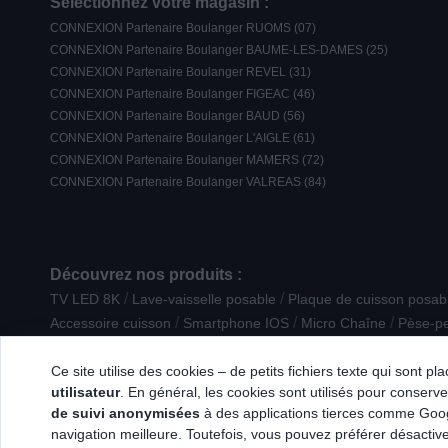
Sélectionnez votre magasin :
CONNEXION Partenaire Boulanger RUOMS (07)
CONNEXION Partenaire Boulanger BAUME-LES-DAMES (25)
CONNEXION Partenaire Boulanger REVEL (31)
CONNEXION Partenaire Boulanger FIGEAC (46)
CONNEXION Partenaire Boulanger BAUD (56)
CONNEXION Partenaire Boulanger L'AIGLE (61)
CONNEXION Partenaire Boulanger MAMERS (72)
CONNEXION Partenaire Boulanger VALREAS (84)
Découvrez nos produits :
/
/
TV LED 8K
Lave-vaisselle posable
Plaque de cuisson posab
/
/
/
Accessoire cuisson
Smartphone IOS
Micro Chaîne
Pèse-pe
/
/
/
Accessoire Epilation / Rasage
Enceinte Bibliothèque
Divers
Ce site utilise des cookies – de petits fichiers texte qui sont p
utilisateur
. En général, les cookies sont utilisés pour conserver
de suivi anonymisées
à des applications tierces comme Googl
navigation meilleure. Toutefois, vous pouvez préférer désactive