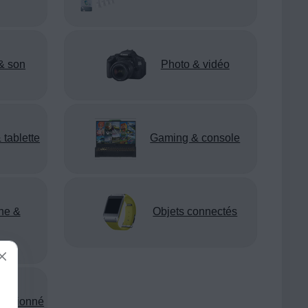
& son
Photo & vidéo
 tablette
Gaming & console
ne &
Objets connectés
nditionné