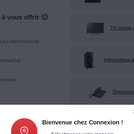
à vous offrir 🙂
TV, image 
u du mot recherché
Informatique &
 recherché
estions
Smartpho
téléphonie
Bienvenue chez Connexion !
Appareil reco