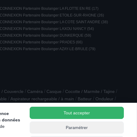
CONNEXION Partenaire Boulanger LA FLOTTE EN RE (17)
CONNEXION Partenaire Boulanger ETOILE-SUR-RHONE (26)
CONNEXION Partenaire Boulanger LA COTE SAINT ANDRE (38)
CONNEXION Partenaire Boulanger LAXOU NANCY (54)
CONNEXION Partenaire Boulanger DUNKERQUE (59)
CONNEXION Partenaire Boulanger PRADES (66)
CONNEXION Partenaire Boulanger AZAY-LE-BRULE (79)
/
/
/
/
 / Couvercle
Caméra
Casque
Cocotte / Marmite / Tajine
/
/
/
/
able
Aspirateur rechargeable / à main
Batteur
Onduleur
Tout accepter
ience
s données
 de
Paramétrer