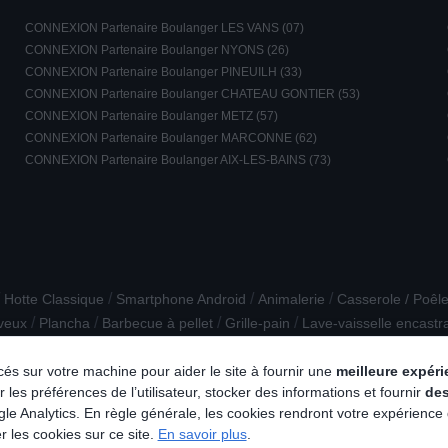
CONNEXION Partenaire Boulanger LES VANS (07)
CONNEXION Partenaire Boulanger NYONS (26)
CONNEXION Partenaire Boulanger PINEUILH (33)
CONNEXION Partenaire Boulanger CHATEAU GONTIER (53)
CONNEXION Partenaire Boulanger METZ (57)
CONNEXION Partenaire Boulanger MARCONNE (62)
CONNEXION Partenaire Boulanger AIX-LES-BAINS (73)
/
/
/
Hotte Classique
Smartphone Android
Animalerie
Casserole / Poêle
/
/
/
/
veux
Plancha
Barbecue à pellet
Grille-pain
Lave-vaisselle encastr
/
/
/
mmande
Lave-vitre
Cuisinière mixte
Four à pizza / fumoir
lacés sur votre machine pour aider le site à fournir une
meilleure expér
 les préférences de l’utilisateur, stocker des informations et fournir
de
e Analytics. En règle générale, les cookies rendront votre expérience
r les cookies sur ce site.
En savoir plus
.