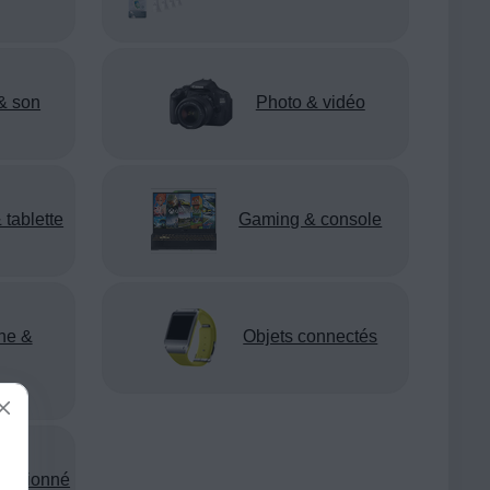
& son
Photo & vidéo
 tablette
Gaming & console
ne &
Objets connectés
nditionné