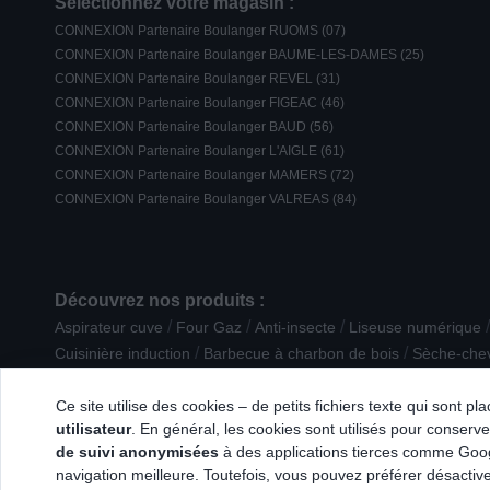
Sélectionnez votre magasin :
CONNEXION Partenaire Boulanger RUOMS (07)
CONNEXION Partenaire Boulanger BAUME-LES-DAMES (25)
CONNEXION Partenaire Boulanger REVEL (31)
CONNEXION Partenaire Boulanger FIGEAC (46)
CONNEXION Partenaire Boulanger BAUD (56)
CONNEXION Partenaire Boulanger L'AIGLE (61)
CONNEXION Partenaire Boulanger MAMERS (72)
CONNEXION Partenaire Boulanger VALREAS (84)
Découvrez nos produits :
/
/
/
/
Aspirateur cuve
Four Gaz
Anti-insecte
Liseuse numérique
/
/
Cuisinière induction
Barbecue à charbon de bois
Sèche-che
/
/
Chocolatière / mousseur à lait
Appareil photo reflex
Téléco
Ce site utilise des cookies – de petits fichiers texte qui sont p
utilisateur
. En général, les cookies sont utilisés pour conserver
de suivi anonymisées
à des applications tierces comme Googl
navigation meilleure. Toutefois, vous pouvez préférer désactive