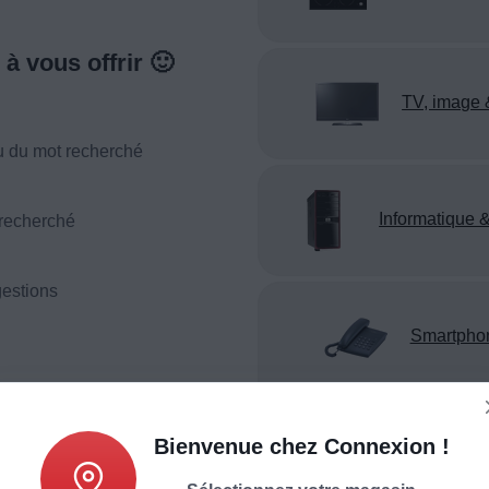
à vous offrir 🙂
TV, image 
u du mot recherché
Informatique &
 recherché
estions
Smartpho
téléphonie
Bienvenue chez Connexion !
Appareil reco