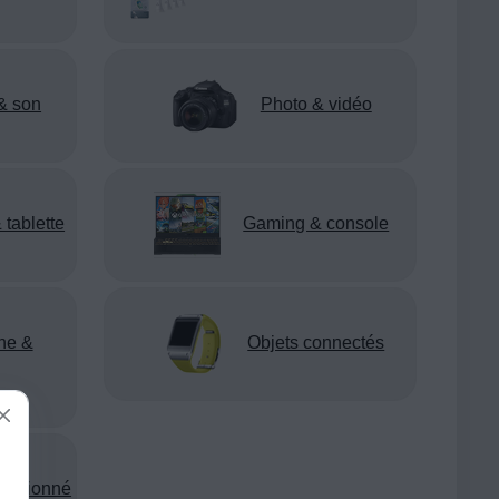
& son
Photo & vidéo
 tablette
Gaming & console
ne &
Objets connectés
nditionné