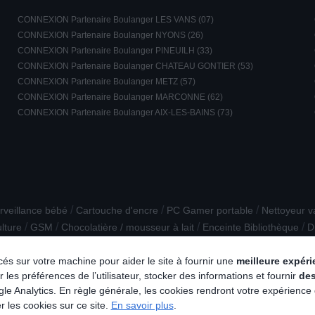
CONNEXION Partenaire Boulanger LES VANS (07)
CONNEXION Partenaire Boulanger NYONS (26)
CONNEXION Partenaire Boulanger PINEUILH (33)
CONNEXION Partenaire Boulanger CHATEAU GONTIER (53)
CONNEXION Partenaire Boulanger METZ (57)
CONNEXION Partenaire Boulanger MARCONNE (62)
CONNEXION Partenaire Boulanger AIX-LES-BAINS (73)
/
/
/
rveillance bébé
Cartouche d'encre
PC Gamer portable
Nettoyeur v
/
/
/
/
lture
GSM
Chocolatière / mousseur à lait
Enceinte Bibliothèque
D
/
/
ans fil Bluetooth
Conservation / Repas nomade
Sèche-linge à Cond
lacés sur votre machine pour aider le site à fournir une
meilleure expér
 les préférences de l’utilisateur, stocker des informations et fournir
de
e Analytics. En règle générale, les cookies rendront votre expérience
r les cookies sur ce site.
En savoir plus
.