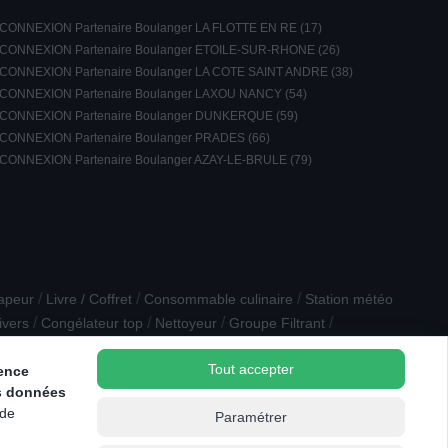
CONNEXION Partenaire Boulanger LA FLOTTE EN RE (17)
CONNEXION Partenaire Boulanger ETOILE-SUR-RHONE (26)
CONNEXION Partenaire Boulanger LA COTE SAINT ANDRE (38)
CONNEXION Partenaire Boulanger LAXOU NANCY (54)
CONNEXION Partenaire Boulanger DUNKERQUE (59)
CONNEXION Partenaire Boulanger PRADES (66)
CONNEXION Partenaire Boulanger AZAY-LE-BRULE (79)
/
/
/
apeur
Livre / Coffret
Consommable culinaire
Station météo
/
/
/
/
ivers
Congélateur top
Nettoyeur
Groupe Filtrant
/
/
ensation
Cuisinière mixte
Prise / Rallonge
Tout accepter
ience
s données
 de
Paramétrer