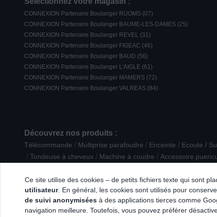
Sélectionnez votre magasin :
CONNEXION Partenaire Boulanger RUOMS (07)
CONNEXION Partenaire Boulanger BAUME-LES-DAMES (25)
CONNEXION Partenaire Boulanger REVEL (31)
CONNEXION Partenaire Boulanger FIGEAC (46)
CONNEXION Partenaire Boulanger BAUD (56)
CONNEXION Partenaire Boulanger L'AIGLE (61)
CONNEXION Partenaire Boulanger MAMERS (72)
CONNEXION Partenaire Boulanger VALREAS (84)
Découvrez nos produits :
/
/
/
Télécommande
Multiprise parafoudre
Enceinte
Ecoute / Su
/
/
/
Tondeuse à cheveux
Machine à coudre
Accessoire puericu
/
/
Enceinte intelligente
PC et tablette reconditionnés
Enceinte s
Ce site utilise des cookies – de petits fichiers texte qui sont p
utilisateur
. En général, les cookies sont utilisés pour conserver
de suivi anonymisées
à des applications tierces comme Googl
navigation meilleure. Toutefois, vous pouvez préférer désactive