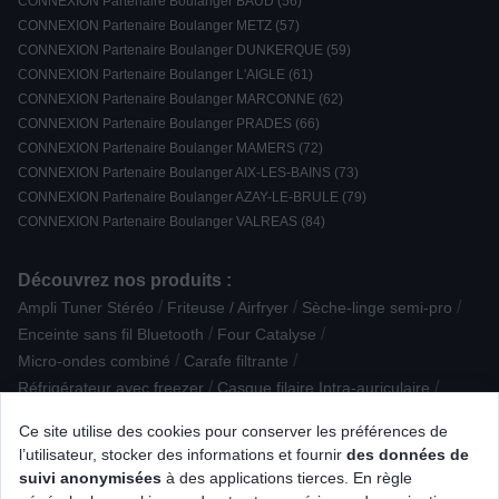
CONNEXION Partenaire Boulanger BAUD (56)
CONNEXION Partenaire Boulanger METZ (57)
CONNEXION Partenaire Boulanger DUNKERQUE (59)
CONNEXION Partenaire Boulanger L'AIGLE (61)
CONNEXION Partenaire Boulanger MARCONNE (62)
CONNEXION Partenaire Boulanger PRADES (66)
CONNEXION Partenaire Boulanger MAMERS (72)
CONNEXION Partenaire Boulanger AIX-LES-BAINS (73)
CONNEXION Partenaire Boulanger AZAY-LE-BRULE (79)
CONNEXION Partenaire Boulanger VALREAS (84)
Découvrez nos produits :
/
/
/
Ampli Tuner Stéréo
Friteuse / Airfryer
Sèche-linge semi-pro
/
/
Enceinte sans fil Bluetooth
Four Catalyse
/
/
Micro-ondes combiné
Carafe filtrante
/
/
Réfrigérateur avec freezer
Casque filaire Intra-auriculaire
/
/
/
Cartouche d'encre
Centrale vapeur
Four Vapeur
Ce site utilise des cookies pour conserver les préférences de
/
/
Accessoire Epilation / Rasage
Robot multifonction
l’utilisateur, stocker des informations et fournir
des données de
/
/
Lisseur, brosse, fer et multistyler
Four à pizza / fumoir
suivi anonymisées
à des applications tierces. En règle
/
/
/
/
Four Gaz
Souris
Lave-vaisselle encastrable
Centrifugeuse