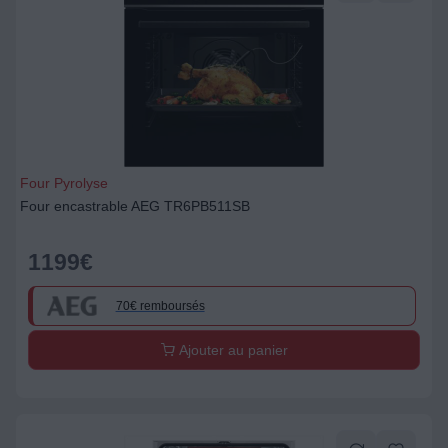
Four Pyrolyse
Four encastrable AEG TR6PB511SB
1199
€
70€ remboursés
Ajouter au panier