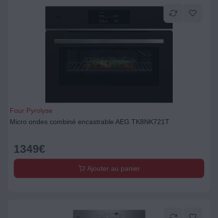
Four Pyrolyse
Micro ondes combiné encastrable AEG TK8NK721T
1349
€
Ajouter au panier