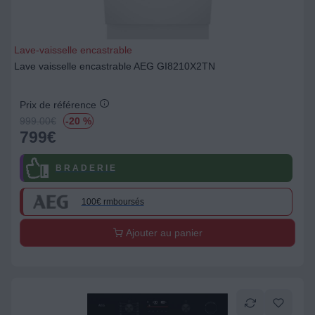
Lave-vaisselle encastrable
Lave vaisselle encastrable AEG GI8210X2TN
Prix de référence
999.00
€
-20 %
799
€
B R A D E R I E
100€ rmboursés
Ajouter au panier