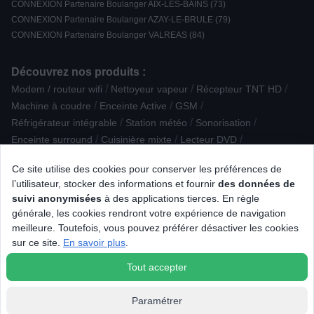
CONNEXION Partenaire Boulanger AIX-LES-BAINS (73)
CONNEXION Partenaire Boulanger AZAY-LE-BRULE (79)
CONNEXION Partenaire Boulanger VALREAS (84)
Découvrez nos produits :
/
/
/
Modem / routeur wifi
Nettoyeur vapeur
Récepteur TNT HD
/
/
/
Machine à coudre
Enceinte Active
GSM
/
/
/
Réfrigérateur intégrable
Station météo
Sonorisation
/
/
/
Enceinte surround
Cuisinière mixte
Lecteur DVD
/
/
/
Blender chauffant
Croque / gaufre
Housse de protection
Ce site utilise des cookies pour conserver les préférences de
/
/
Barbecue électrique
Réfrigérateur multi-portes
l’utilisateur, stocker des informations et fournir
des données de
/
/
Baladeur / iPod / lecteur MP3 - vidéo
PC Gamer portable
suivi anonymisées
à des applications tierces. En règle
/
/
Coutellerie / Découpe
Lunette connectée - IA
générale, les cookies rendront votre expérience de navigation
/
/
Raclette / pierre à griller / grill / crêpière
Eclairage connecté
meilleure. Toutefois, vous pouvez préférer désactiver les cookies
/
/
Hotte Décorative
Lave-vaisselle posable
Appareil photo reflex
sur ce site.
En savoir plus
.
/
/
Mijoteur / multicuiseur
Accessoire Petit déjeuner
Tout accepter
Paramétrer