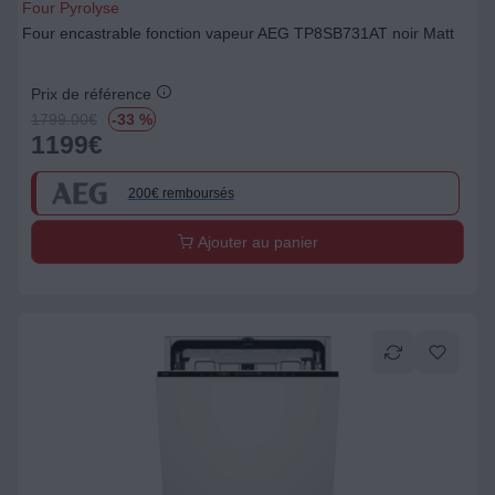
Four Pyrolyse
Four encastrable fonction vapeur AEG TP8SB731AT noir Matt
Prix de référence
1799.00
€
-33 %
1199
€
200€ remboursés
Ajouter au panier