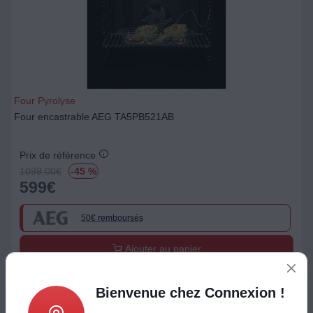
Four Pyrolyse
Four encastrable AEG TA5PB521AB
Prix de référence
1099.00
€
-45 %
599
€
50€ remboursés
Ajouter au panier
Bienvenue chez Connexion !