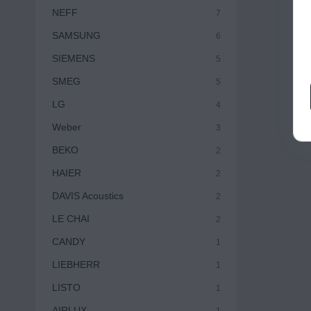
NEFF
7
SAMSUNG
6
SIEMENS
5
SMEG
5
LG
4
Weber
3
BEKO
2
HAIER
2
DAVIS Acoustics
2
LE CHAI
2
CANDY
1
LIEBHERR
1
LISTO
1
AIRLUX
1