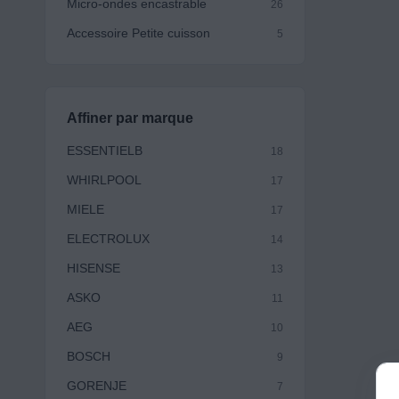
Micro-ondes encastrable
26
Accessoire Petite cuisson
5
Affiner par marque
ESSENTIELB
18
WHIRLPOOL
17
MIELE
17
ELECTROLUX
14
HISENSE
13
ASKO
11
AEG
10
BOSCH
9
GORENJE
7