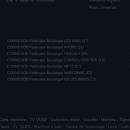
Clic & Réserve Connexion
Mentions légales
Nous contacter
CONNEXION Partenaire Boulanger LES VANS (07)
CONNEXION Partenaire Boulanger NYONS (26)
CONNEXION Partenaire Boulanger PINEUILH (33)
CONNEXION Partenaire Boulanger CHATEAU GONTIER (53)
CONNEXION Partenaire Boulanger METZ (57)
CONNEXION Partenaire Boulanger MARCONNE (62)
CONNEXION Partenaire Boulanger AIX-LES-BAINS (73)
/
/
/
Carte mémoire
TV OLED
Cuisinière mixte
Cocotte / Marmite / Tajin
/
/
/
/
 laser
TV QLED
Machine à pain
Centre de repassage
Livre / Coffr