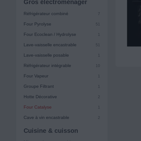
Gros électroménager
Réfrigérateur combiné
7
Four Pyrolyse
51
Four Ecoclean / Hydrolyse
1
Lave-vaisselle encastrable
51
Lave-vaisselle posable
1
Réfrigérateur intégrable
10
Four Vapeur
1
Groupe Filtrant
1
Hotte Décorative
2
Four Catalyse
1
Cave à vin encastrable
2
Cuisine & cuisson