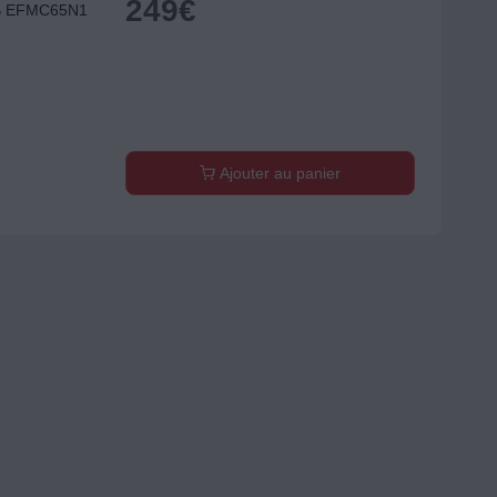
249
€
LB EFMC65N1
Ajouter au panier