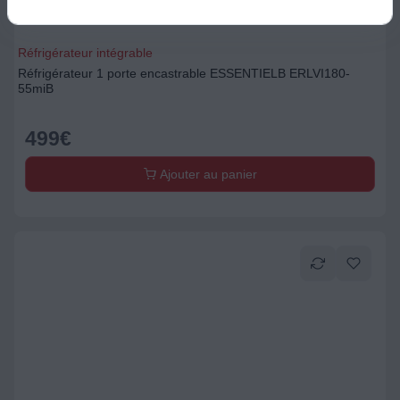
Réfrigérateur intégrable
Réfrigérateur 1 porte encastrable ESSENTIELB ERLVI180-
55miB
499
€
Ajouter au panier