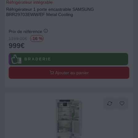
Réfrigérateur intégrable
Réfrigérateur 1 porte encastrable SAMSUNG
BRR29703EWW/EF Metal Cooling
Prix de référence
1199.00
€
-16 %
999
€
B R A D E R I E
Ajouter au panier