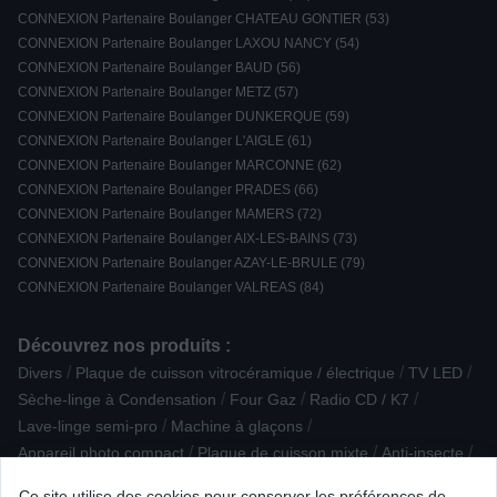
CONNEXION Partenaire Boulanger CHATEAU GONTIER (53)
CONNEXION Partenaire Boulanger LAXOU NANCY (54)
CONNEXION Partenaire Boulanger BAUD (56)
CONNEXION Partenaire Boulanger METZ (57)
CONNEXION Partenaire Boulanger DUNKERQUE (59)
CONNEXION Partenaire Boulanger L'AIGLE (61)
CONNEXION Partenaire Boulanger MARCONNE (62)
CONNEXION Partenaire Boulanger PRADES (66)
CONNEXION Partenaire Boulanger MAMERS (72)
CONNEXION Partenaire Boulanger AIX-LES-BAINS (73)
CONNEXION Partenaire Boulanger AZAY-LE-BRULE (79)
CONNEXION Partenaire Boulanger VALREAS (84)
Découvrez nos produits :
/
/
/
Divers
Plaque de cuisson vitrocéramique / électrique
TV LED
/
/
/
Sèche-linge à Condensation
Four Gaz
Radio CD / K7
/
/
Lave-linge semi-pro
Machine à glaçons
/
/
/
Appareil photo compact
Plaque de cuisson mixte
Anti-insecte
/
/
/
Centrifugeuse
Mini Chaîne
Domino
Ce site utilise des cookies pour conserver les préférences de