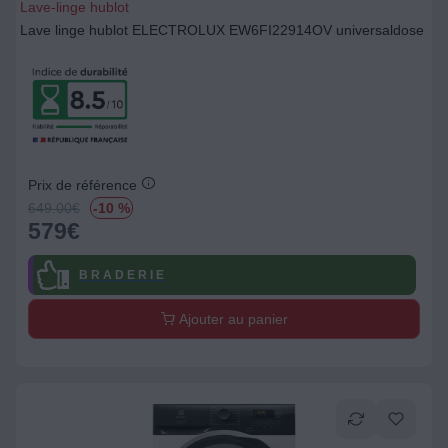
Lave-linge hublot
Lave linge hublot ELECTROLUX EW6FI22914OV universaldose
Prix de référence
649.00
€
-10 %
579
€
B R A D E R I E
Ajouter au panier