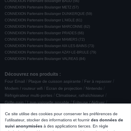
CONNEXION Partenaire Boulanger BAUD (56)
CONNEXION Partenaire Boulanger METZ (57)
CONNEXION Partenaire Boulanger DUNKERQUE (59)
CONNEXION Partenaire Boulanger L'AIGLE (61)
CONNEXION Partenaire Boulanger MARCONNE (62)
CONNEXION Partenaire Boulanger PRADES (66)
CONNEXION Partenaire Boulanger MAMERS (72)
CONNEXION Partenaire Boulanger AIX-LES-BAINS (73)
CONNEXION Partenaire Boulanger AZAY-LE-BRULE (79)
CONNEXION Partenaire Boulanger VALREAS (84)
Découvrez nos produits :
/
/
/
Four Email
Plaque de cuisson aspirante
Fer à repasser
/
/
/
Modem / routeur wifi
Ecran de projection
Nintendo
/
/
Réfrigérateur multi-portes
Climatiseur, rafraîchisseur
/
/
/
Grille-pain
Lave-vaisselle posable
Friteuse / Airfryer
/
/
/
Accessoire pour portable
Divers
Table à repasser
Ce site utilise des cookies pour conserver les préférences de
/
/
/
Lave-linge top
Enceinte Active
Câble numerique
l’utilisateur, stocker des informations et fournir
des données de
/
/
/
Aspirateur robot
Machine à coudre
Livre / Coffret
suivi anonymisées
à des applications tierces. En règle
/
/
/
Casque Gamer
Bouilloire
Objet reconditionné
Robot pâtissier