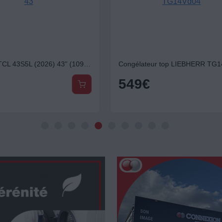
TV QLED TCL 43S5L (2026) 43" (109 cm)
Congélateur top LIEBHERR TG
549
€