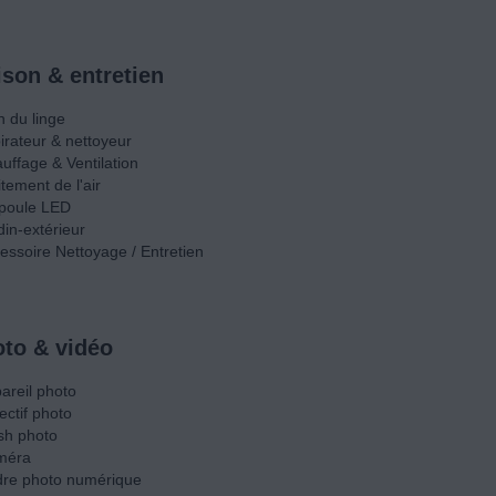
son & entretien
n du linge
irateur & nettoyeur
uffage & Ventilation
itement de l'air
poule LED
din-extérieur
essoire Nettoyage / Entretien
to & vidéo
areil photo
ectif photo
sh photo
méra
re photo numérique