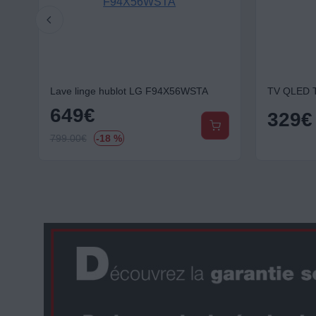
mbiné LG GBBS322CPY
Lave linge hublot LG F94X56WSTA
649
€
329
€
799.00
€
-18 %