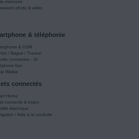
te mémoire
essoire photo & vidéo
rtphone & téléphonie
artphone & GSM
tre / Bague / Tracker
ette connectée - IA
éphone fixe
kie Walkie
ets connectés
art Home
et connecté & loisirs
ilité électrique
igation / Aide à la conduite