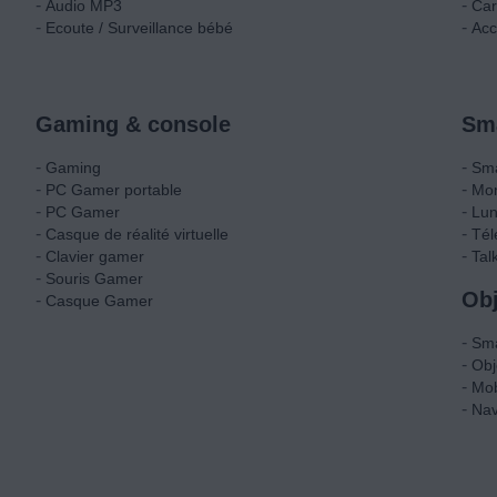
-
-
Audio MP3
Car
-
-
Ecoute / Surveillance bébé
Acc
Gaming & console
Sma
-
-
Gaming
Sm
-
-
PC Gamer portable
Mon
-
-
PC Gamer
Lun
-
-
Casque de réalité virtuelle
Tél
-
-
Clavier gamer
Tal
-
Souris Gamer
Obj
-
Casque Gamer
-
Sm
-
Obj
-
Mob
-
Nav