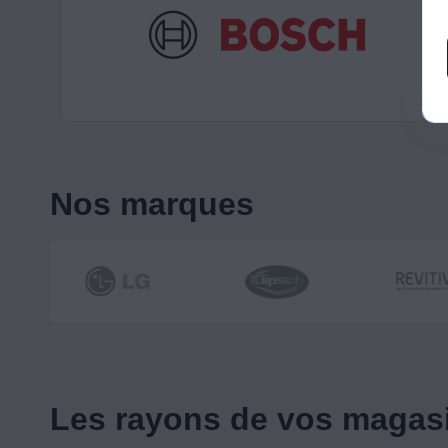
Nos marques
Les rayons de vos magas