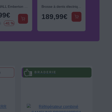
MARSHALL Emberton II Black & Steel
Brosse à dents électrique ORAL-B iO9 Series Black Onyx Luxe Edition
99
€
189,99
€
499
€
€
-41 %
s
B R A D E R I E