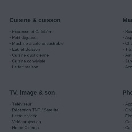
Cuisine & cuisson
Mai
-
-
Expresso et Cafetière
Soi
-
-
Petit déjeuner
Asp
-
-
Machine à café encastrable
Cha
-
-
Eau et Boisson
Tra
-
-
Cuisine quotidienne
Am
-
-
Cuisine conviviale
Jar
-
-
Le fait maison
Acc
TV, image & son
Pho
-
-
Téléviseur
App
-
-
Réception TNT / Satellite
Obj
-
-
Lecteur vidéo
Fla
-
-
Vidéoprojection
Ca
-
-
Home Cinema
Cad