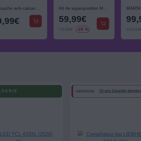
Cartouche anti-calcaire LAURASTAR x3 pour table SMART
Kit de superposition MELICONI avec base mobile "Moving Tower"
59,99
€
99,
9,99
€
79.99
€
-25 %
169.99
 D E R I E
10 ans Garantie denrée