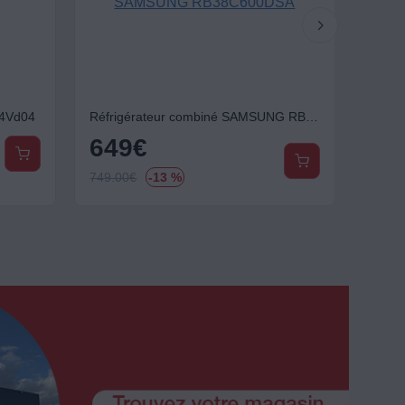
14Vd04
Réfrigérateur combiné SAMSUNG RB38C600DSA
649
€
14
749.00
€
-13 %