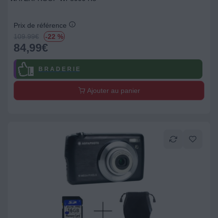
Prix de référence
109.99
€
-22 %
84,99
€
B R A D E R I E
Ajouter au panier