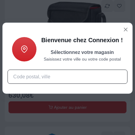
Bienvenue chez Connexion !
Sélectionnez votre magasin
Saisissez votre ville ou votre code postal
Appareil photo reflex
Appareil photo Reflex CANON EOS 2000D+EF-S 18-55 IS
II+Etui+SD16Go
630,08
€
Ajouter au panier