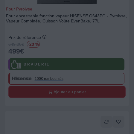
Four Pyrolyse
Four encastrable fonction vapeur HISENSE O643PG - Pyrolyse,
Vapeur Combinée, Cuisson Voûte EvenBake, 77L
Prix de référence
649.00
€
-23 %
499
€
B R A D E R I E
100€ remboursés
Ajouter au panier