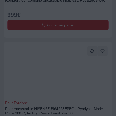
Réfrigérateur combiné encastrable HISENSE RB3B250SAWC
999
€
Ajouter au panier
Four Pyrolyse
Four encastrable HISENSE BI64223EPBG - Pyrolyse, Mode
Pizza 300 C, Air Fry, Cavité EvenBake, 77L