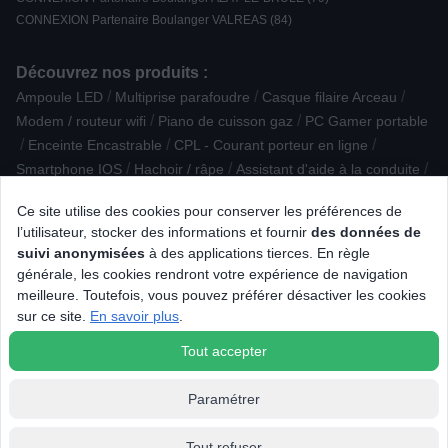
CONNEXION Partenaire Boulanger VALREAS (84)
Découvrez nos produits :
/
/
/
Ampoule LED
Multiprise parafoudre
Casque filaire Arceau
/
/
Modem / routeur wifi
Piano de cuisson gaz
PC Gamer portable
/
/
/
Enceinte Encastrable
CPL - Courant porteur en ligne
/
/
/
Smartphone IOS
Hachoir / râpe
Assistant d'aide à la conduite
/
/
/
Souris
Casserole / Poêle / Couvercle
Lave-linge semi-pro
Ce site utilise des cookies pour conserver les préférences de
/
/
/
Télécommande
Glacière
Imprimante multifonction jet d'encre
l’utilisateur, stocker des informations et fournir
des données de
/
/
/
Coutellerie / Découpe
Piano de cuisson mixte
Puericulture
suivi anonymisées
à des applications tierces. En règle
/
Ensemble clavier souris
générale, les cookies rendront votre expérience de navigation
/
Epilateur, rasoir électrique et tondeuse bikini
meilleure. Toutefois, vous pouvez préférer désactiver les cookies
/
/
Fondue / Wok / Tajine
Housse de protection
Accessoire photo
sur ce site.
En savoir plus
.
/
/
/
Moulin à café
Elément séparé
Enceinte centrale
Tout accepter
Paramétrer
Affichage et filtrage
Tout refuser
© 2026 Tous droits réservés Connexion.fr