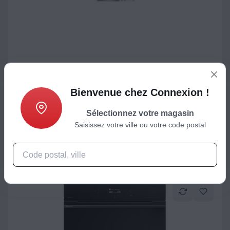
Réfrigérateur intégrable
Bienvenue chez Connexion !
Réfrigérateur combiné encastrable HISENSE RB3B280SAWE
Sélectionnez votre magasin
905,24
€
Saisissez votre ville ou votre code postal
Ajouter au panier