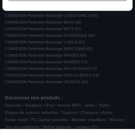
CONNEXION Partenaire Boulanger FIGEAC (46)
CONNEXION Partenaire Boulanger CHATEAU GONTIER (53)
CONNEXION Partenaire Boulanger LAXOU NANCY (54)
CONNEXION Partenaire Boulanger BAUD (56)
CONNEXION Partenaire Boulanger METZ (57)
CONNEXION Partenaire Boulanger DUNKERQUE (59)
CONNEXION Partenaire Boulanger L'AIGLE (61)
CONNEXION Partenaire Boulanger MARCONNE (62)
CONNEXION Partenaire Boulanger PRADES (66)
CONNEXION Partenaire Boulanger MAMERS (72)
CONNEXION Partenaire Boulanger AIX-LES-BAINS (73)
CONNEXION Partenaire Boulanger AZAY-LE-BRULE (79)
CONNEXION Partenaire Boulanger VALREAS (84)
Découvrez nos produits :
/
/
/
Sacoche
Baladeur / iPod / lecteur MP3 - vidéo
Stylet
/
/
Plaque de cuisson induction
Support / Chargeur / Autre
/
/
/
/
Radio réveil
PC Gamer portable
Blender chauffant
Mini bar
/
/
/
Son reconditionné
Robot pâtissier
Lecteur CD
/
/
Four à pizza / fumoir
Lave-vaisselle posable