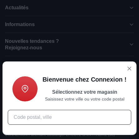
Actualités
Informations
Nouvelles tendances ?
Rejoignez-nous
Sélectionnez votre magasin :
Bienvenue chez Connexion !
CONNEXION Partenaire Boulanger RUOMS (07)
CONNEXION Partenaire Boulanger LES VANS (07)
Sélectionnez votre magasin
CONNEXION Partenaire Boulanger LA FLOTTE EN RE (17)
Saisissez votre ville ou votre code postal
CONNEXION Partenaire Boulanger BAUME-LES-DAMES (25)
CONNEXION Partenaire Boulanger NYONS (26)
CONNEXION Partenaire Boulanger ETOILE-SUR-RHONE (26)
CONNEXION Partenaire Boulanger REVEL (31)
CONNEXION Partenaire Boulanger PINEUILH (33)
CONNEXION Partenaire Boulanger LA COTE SAINT ANDRE (38)