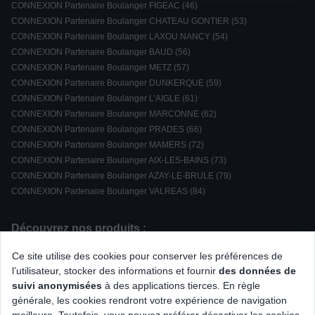
CONNEXION Partenaire Boulanger FIGEAC (46)
CONNEXION Partenaire Boulanger CHATEAU GONTIER (53)
CONNEXION Partenaire Boulanger LAXOU NANCY (54)
CONNEXION Partenaire Boulanger BAUD (56)
CONNEXION Partenaire Boulanger METZ (57)
CONNEXION Partenaire Boulanger DUNKERQUE (59)
CONNEXION Partenaire Boulanger L'AIGLE (61)
CONNEXION Partenaire Boulanger MARCONNE (62)
CONNEXION Partenaire Boulanger PRADES (66)
CONNEXION Partenaire Boulanger MAMERS (72)
CONNEXION Partenaire Boulanger AIX-LES-BAINS (73)
CONNEXION Partenaire Boulanger AZAY-LE-BRULE (79)
CONNEXION Partenaire Boulanger VALREAS (84)
Découvrez nos produits :
/
/
Souris Gamer
Housse / Coque / Protection d'écran
Ce site utilise des cookies pour conserver les préférences de
/
/
/
/
Machine à pain
Playstation
Webcam / Micro
Lave-linge top
l’utilisateur, stocker des informations et fournir
des données de
/
/
/
/
Hotte Décorative
Dac
Groupe Filtrant
Loisirs éducatifs
suivi anonymisées
à des applications tierces. En règle
/
/
Réfrigérateur avec freezer
Machine à glaçons
générale, les cookies rendront votre expérience de navigation
/
/
/
Chargeur, nettoyant, housse
Nintendo
Mini Chaîne