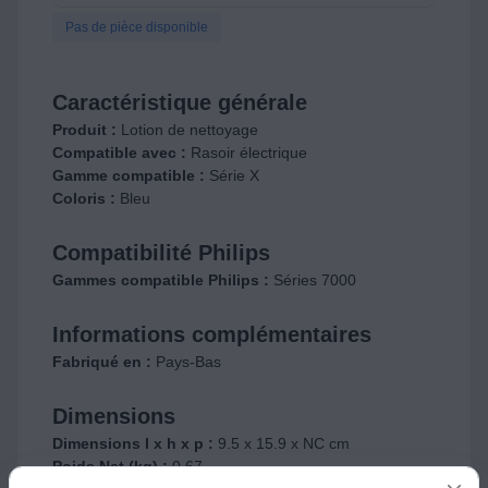
Pas de pièce disponible
Caractéristique générale
Produit :
Lotion de nettoyage
Compatible avec :
Rasoir électrique
Gamme compatible :
Série X
Coloris :
Bleu
Compatibilité Philips
Gammes compatible Philips :
Séries 7000
Informations complémentaires
Fabriqué en :
Pays-Bas
Dimensions
Dimensions l x h x p :
9.5 x 15.9 x NC cm
Poids Net (kg) :
0.67