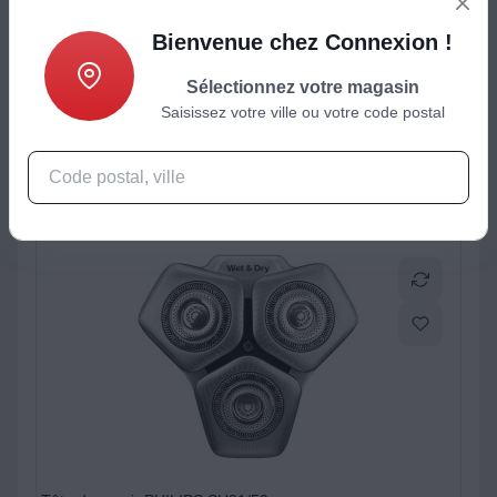
Bienvenue chez Connexion !
ctéristiques
Produits complémentaires
Sélectionnez votre magasin
Saisissez votre ville ou votre code postal