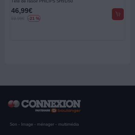
Tête de rasoir PHILIPS SH91/50
46,99
€
59.99
€
-21 %
Son - Image - ménager - multimédia