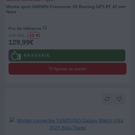
Montre sport GARMIN Forerunner 55 Running GPS BT 42 mm
Noire
Prix de référence
149.99
€
-13 %
129,99
€
B R A D E R I E
Ajouter au panier