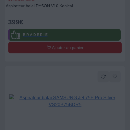
Aspirateur balai DYSON V10 Konical
399
€
B R A D E R I E
Ajouter au panier