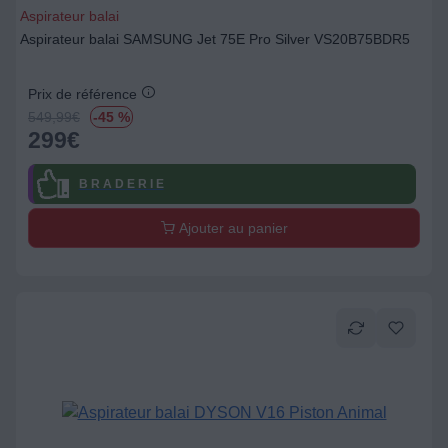
Aspirateur balai
Aspirateur balai SAMSUNG Jet 75E Pro Silver VS20B75BDR5
Prix de référence
549,99
€
-45 %
299
€
B R A D E R I E
Ajouter au panier