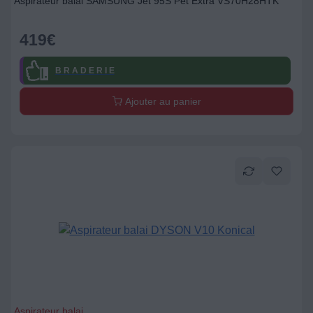
Aspirateur balai SAMSUNG Jet 95S Pet Extra VS70H28HTK
419
€
B R A D E R I E
Ajouter au panier
Aspirateur balai