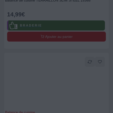
Balance de cuisine TERRAILLON SLIM STEEL 15368
14,99
€
B R A D E R I E
Ajouter au panier
Balance de cuisine