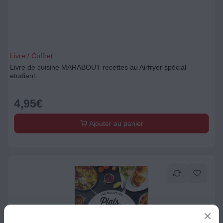
Livre / Coffret
Livre de cuisine MARABOUT recettes au Airfryer spécial
etudiant
4,95
€
Ajouter au panier