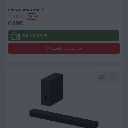
Prix de référence
749.00
€
-13 %
649
€
B R A D E R I E
Ajouter au panier