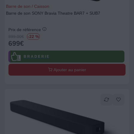
Barre de son / Caisson
Barre de son SONY Bravia Theatre BAR7 + SUB7
Prix de référence
899.00
€
-22 %
699
€
B R A D E R I E
Ajouter au panier