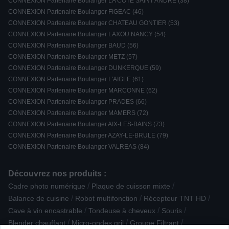
CONNEXION Partenaire Boulanger LA COTE SAINT ANDRE (38)
CONNEXION Partenaire Boulanger FIGEAC (46)
CONNEXION Partenaire Boulanger CHATEAU GONTIER (53)
CONNEXION Partenaire Boulanger LAXOU NANCY (54)
CONNEXION Partenaire Boulanger BAUD (56)
CONNEXION Partenaire Boulanger METZ (57)
CONNEXION Partenaire Boulanger DUNKERQUE (59)
CONNEXION Partenaire Boulanger L'AIGLE (61)
CONNEXION Partenaire Boulanger MARCONNE (62)
CONNEXION Partenaire Boulanger PRADES (66)
CONNEXION Partenaire Boulanger MAMERS (72)
CONNEXION Partenaire Boulanger AIX-LES-BAINS (73)
CONNEXION Partenaire Boulanger AZAY-LE-BRULE (79)
CONNEXION Partenaire Boulanger VALREAS (84)
Découvrez nos produits :
/
/
Cadre photo numérique
Plaque de cuisson mixte
/
/
/
Balance de cuisine
Robot multifonction
Récepteur TNT HD
/
/
/
Cave à vin encastrable
Tondeuse à cheveux
Souris
/
/
/
Blender chauffant
Micro-ondes gril
Groupe Filtrant