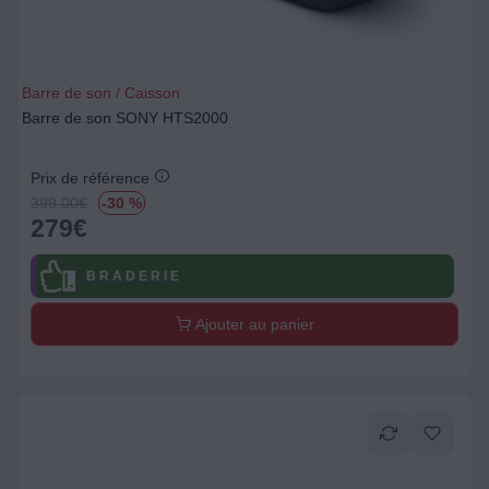
Barre de son / Caisson
Barre de son SONY HTS2000
Prix de référence
399.00
€
-30 %
279
€
B R A D E R I E
Ajouter au panier