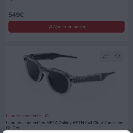
549
€
Ajouter au panier
Lunette connectée - IA
Lunettes connectées META Oakley HSTN Full Clear Tansitions
Gs Gris