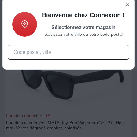
519
€
Bienvenue chez Connexion !
Ajouter au panier
Sélectionnez votre magasin
Saisissez votre ville ou votre code postal
Lunette connectée - IA
Lunettes connectées META Ray-Ban Wayfarer (Gen 2) - Noir
mat, Verres dégradé graphite polarisés