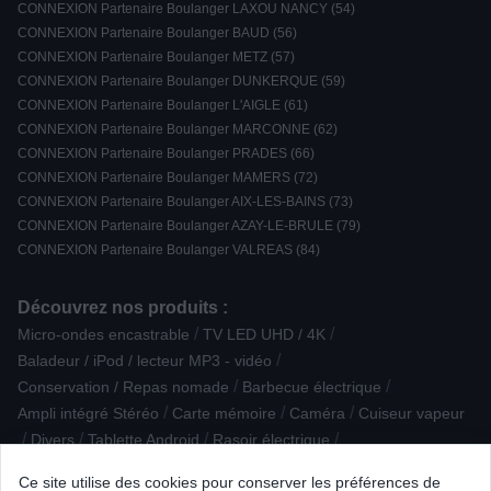
CONNEXION Partenaire Boulanger LAXOU NANCY (54)
CONNEXION Partenaire Boulanger BAUD (56)
CONNEXION Partenaire Boulanger METZ (57)
CONNEXION Partenaire Boulanger DUNKERQUE (59)
CONNEXION Partenaire Boulanger L'AIGLE (61)
CONNEXION Partenaire Boulanger MARCONNE (62)
CONNEXION Partenaire Boulanger PRADES (66)
CONNEXION Partenaire Boulanger MAMERS (72)
CONNEXION Partenaire Boulanger AIX-LES-BAINS (73)
CONNEXION Partenaire Boulanger AZAY-LE-BRULE (79)
CONNEXION Partenaire Boulanger VALREAS (84)
Découvrez nos produits :
/
/
Micro-ondes encastrable
TV LED UHD / 4K
/
Baladeur / iPod / lecteur MP3 - vidéo
/
/
Conservation / Repas nomade
Barbecue électrique
/
/
/
Ampli intégré Stéréo
Carte mémoire
Caméra
Cuiseur vapeur
/
/
/
/
Divers
Tablette Android
Rasoir électrique
/
/
Ecoute / Surveillance bébé
Four Pyrolyse
Modem / routeur wifi
Ce site utilise des cookies pour conserver les préférences de