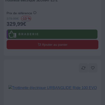
Trottinette électrique SEGWAY E3 E
Prix de référence
379.99
€
-13 %
329,99
€
B R A D E R I E
Ajouter au panier