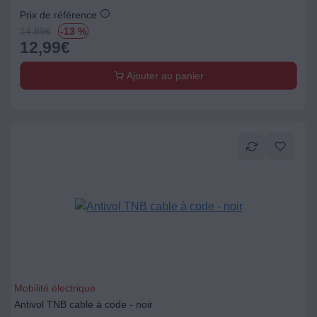
Prix de référence
14.99
€
-13 %
12,99
€
Ajouter au panier
Mobilité électrique
Antivol TNB cable à code - noir