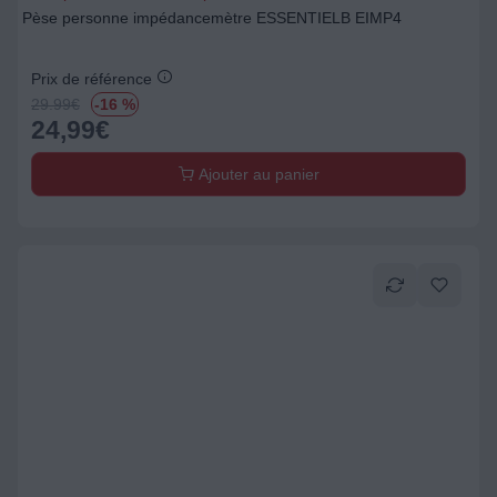
Pèse personne impédancemètre ESSENTIELB EIMP4
Prix de référence
29.99
€
-16 %
24,99
€
Ajouter au panier