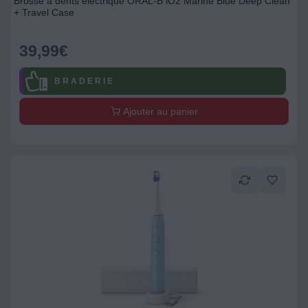
Brosse à dents électrique ORAL-B iO2 Marine Blue Deep Clean
+ Travel Case
39,99
€
B R A D E R I E
Ajouter au panier