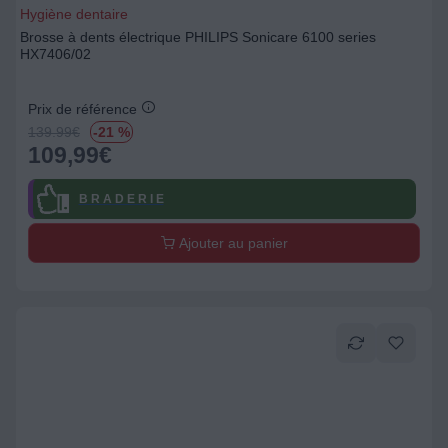
Hygiène dentaire
Brosse à dents électrique PHILIPS Sonicare 6100 series
HX7406/02
Prix de référence
139.99
€
-21 %
109,99
€
B R A D E R I E
Ajouter au panier