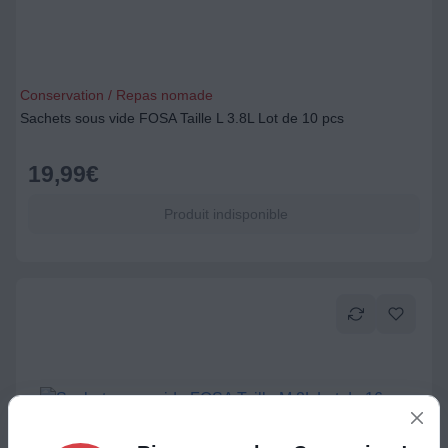
Conservation / Repas nomade
Sachets sous vide FOSA Taille L 3.8L Lot de 10 pcs
19,99
€
Produit indisponible