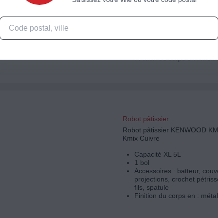
Capacité XL 5L
2 bols
Accessoires : batteur, batt
fouet, couvercle anti-projec
crochet pétrisseur, fouet à f
balance connectée
Finition du corps en : métal
Robot pâtissier
Robot pâtissier KENWOOD 
Kmix Cuivre
Capacité XL 5L
1 bol
Accessoires : batteur, couve
projections, crochet pétriss
fils, spatule
Finition du corps en : métal