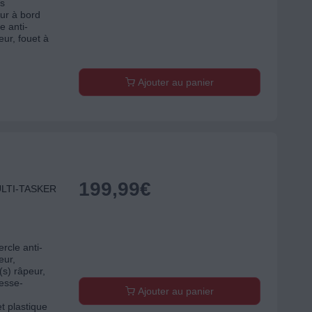
ls
eur à bord
e anti-
eur, fouet à
Ajouter au panier
199,99
€
ULTI-TASKER
rcle anti-
eur,
(s) râpeur,
resse-
Ajouter au panier
et plastique