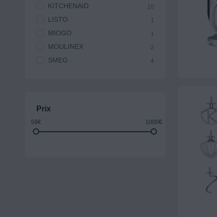
KITCHENAID
10
LISTO
1
MIOGO
1
MOULINEX
2
SMEG
4
Prix
59€
1000€