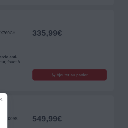
335,99
€
MX760CH
rcle anti-
eur, fouet à
Ajouter au panier
549,99
€
C85.009SI