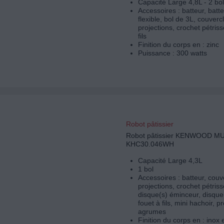
Capacité Large 4,8L - 2 bo
Accessoires : batteur, batt
flexible, bol de 3L, couvercl
projections, crochet pétriss
fils
Finition du corps en : zinc
Puissance : 300 watts
Robot pâtissier
Robot pâtissier KENWOOD M
KHC30.046WH
Capacité Large 4,3L
1 bol
Accessoires : batteur, couve
projections, crochet pétriss
disque(s) éminceur, disque
fouet à fils, mini hachoir, p
agrumes
Finition du corps en : inox 