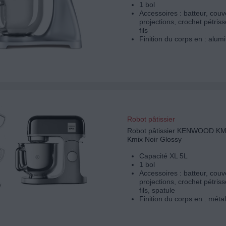
1 bol
Accessoires : batteur, couve
projections, crochet pétriss
fils
Finition du corps en : alum
Robot pâtissier
Robot pâtissier KENWOOD K
Kmix Noir Glossy
Capacité XL 5L
1 bol
Accessoires : batteur, couve
projections, crochet pétriss
fils, spatule
Finition du corps en : métal