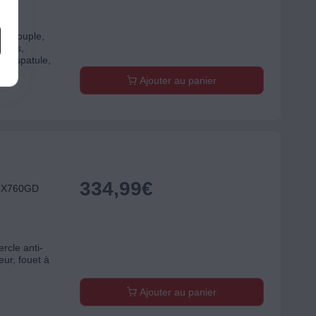
eur souple,
tions,
ils, spatule,
Ajouter au panier
334,99
€
KMX760GD
rcle anti-
eur, fouet à
Ajouter au panier