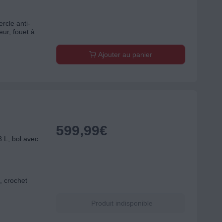
rcle anti-
eur, fouet à
Ajouter au panier
599,99
€
 L, bol avec
, crochet
Produit indisponible