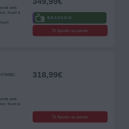
349,99
€
rcle anti-
eur, fouet à
B R A D E R I E
inium
Ajouter au panier
318,99
€
MX760BC
rcle anti-
eur, fouet à
Ajouter au panier