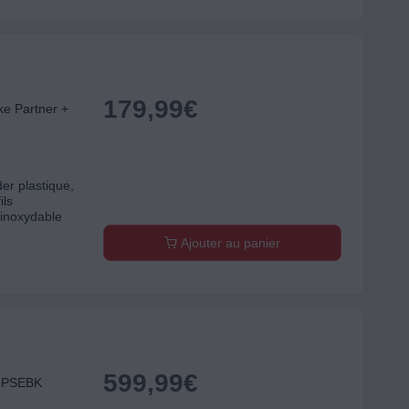
179,99
€
e Partner +
der plastique,
ils
r inoxydable
Ajouter au panier
599,99
€
5PSEBK