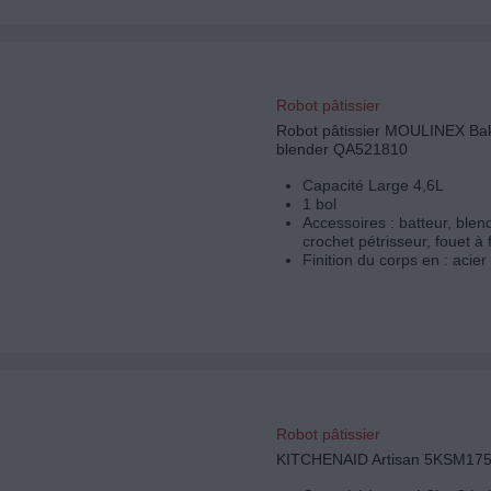
Robot pâtissier
Robot pâtissier MOULINEX Bak
blender QA521810
Capacité Large 4,6L
1 bol
Accessoires : batteur, blen
crochet pétrisseur, fouet à f
Finition du corps en : acie
Robot pâtissier
KITCHENAID Artisan 5KSM17