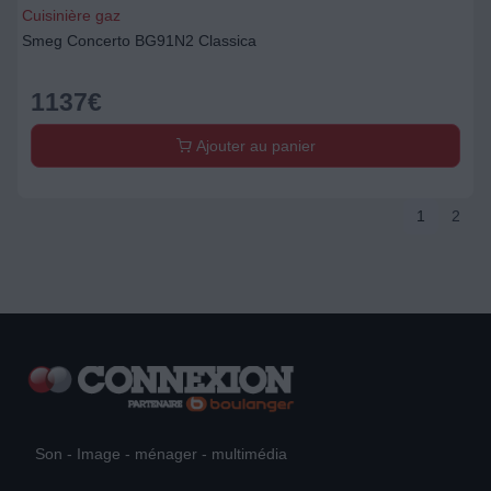
Cuisinière gaz
Smeg Concerto BG91N2 Classica
1137
€
Ajouter au panier
1
2
Son - Image - ménager - multimédia