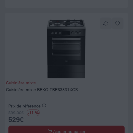
Cuisinière mixte
Cuisinière mixte BEKO FBE63331XCS
Prix de référence
599.00
€
-11 %
529
€
Ajouter au panier