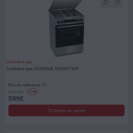
Cuisinière gaz
Cuisinière gaz GORENJE GKS6C71XF
Prix de référence
649.99
€
-7 %
599
€
Ajouter au panier