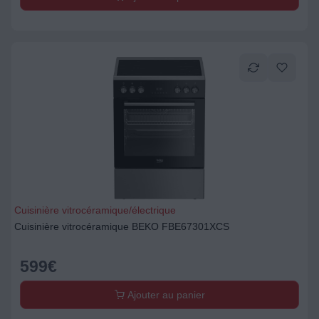
Cuisinière vitrocéramique/électrique
Cuisinière vitrocéramique BEKO FBE67301XCS
599
€
Ajouter au panier