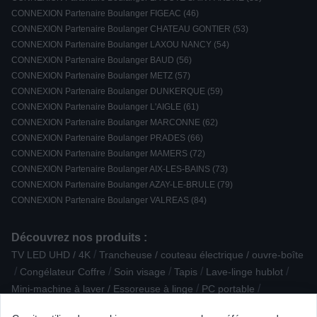
CONNEXION Partenaire Boulanger FIGEAC (46)
CONNEXION Partenaire Boulanger CHATEAU GONTIER (53)
CONNEXION Partenaire Boulanger LAXOU NANCY (54)
CONNEXION Partenaire Boulanger BAUD (56)
CONNEXION Partenaire Boulanger METZ (57)
CONNEXION Partenaire Boulanger DUNKERQUE (59)
CONNEXION Partenaire Boulanger L'AIGLE (61)
CONNEXION Partenaire Boulanger MARCONNE (62)
CONNEXION Partenaire Boulanger PRADES (66)
CONNEXION Partenaire Boulanger MAMERS (72)
CONNEXION Partenaire Boulanger AIX-LES-BAINS (73)
CONNEXION Partenaire Boulanger AZAY-LE-BRULE (79)
CONNEXION Partenaire Boulanger VALREAS (84)
Découvrez nos produits :
/
TV LED UHD / 4K
Trancheuse / couteau électrique / ouvre-boîte
/
/
/
/
/
Congélateur Coffre
Soin visage
Tapis
Lave-linge hublot
/
/
Mini-machine à laver / Essoreuse à linge
PC portable
/
/
/
Ampli intégré Stéréo
Plaque de cuisson induction
Mini bar