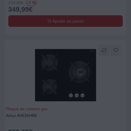
379.00
€
-7 %
349,99
€
Ajouter au panier
Plaque de cuisson gaz
Airlux AV635HBK