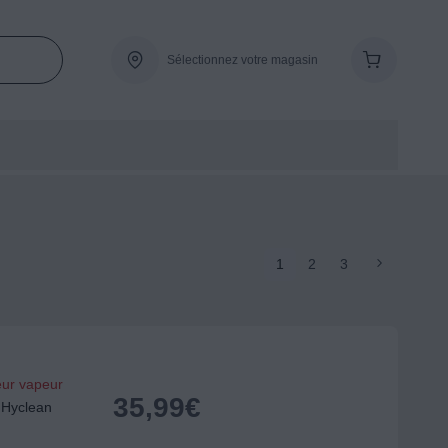
Sélectionnez votre magasin
1
2
3
eur vapeur
35,99
€
 Hyclean