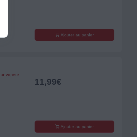
stant
Ajouter au panier
eur vapeur
11,99
€
)
Ajouter au panier