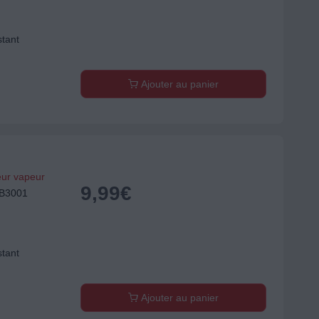
stant
Ajouter au panier
eur vapeur
9,99
€
EB3001
stant
Ajouter au panier