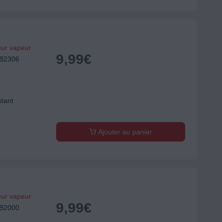
eur vapeur
9,99
€
EB2306
stant
Ajouter au panier
eur vapeur
9,99
€
EB2000