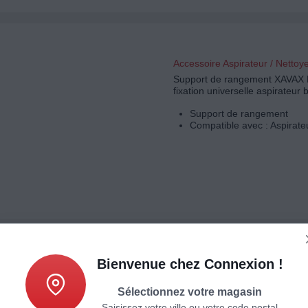
Accessoire Aspirateur / Nettoy
Support de rangement XAVAX 
fixation universelle aspirateur b
Support de rangement
Compatible avec : Aspirateu
Bienvenue chez Connexion !
Accessoire Aspirateur / Nettoy
ELECTROLUX Sac aspirateur
Sélectionnez votre magasin
long
Saisissez votre ville ou votre code postal