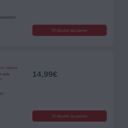
 résistant
Ajouter au panier
eur vapeur
14,99
€
 sols
n
ur
Ajouter au panier