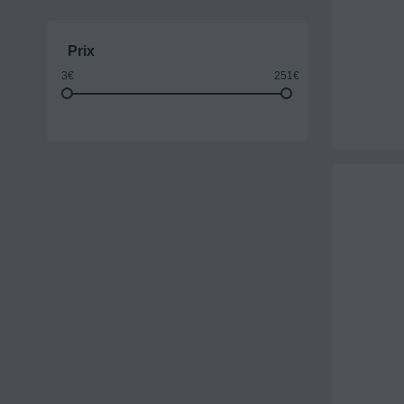
Prix
3€
251€