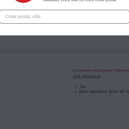
12 sacs aspirateur
Capacité XS (3,5L)
Sac : Classique
Matière : synthétique : rési
Accessoire Aspirateur / Nettoy
SEB ZR200920
Sac
pour aspirateur (pack de 4