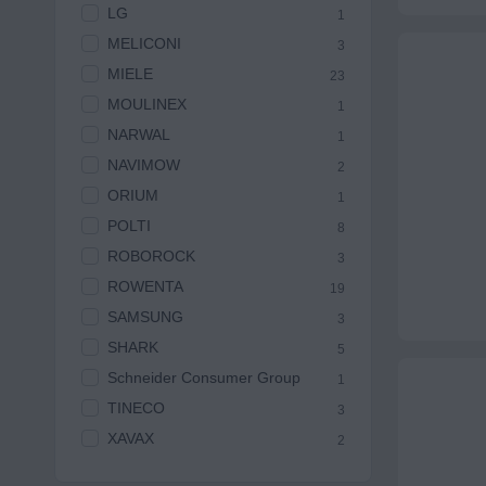
LG
1
MELICONI
3
MIELE
23
MOULINEX
1
NARWAL
1
NAVIMOW
2
ORIUM
1
POLTI
8
ROBOROCK
3
ROWENTA
19
SAMSUNG
3
SHARK
5
Schneider Consumer Group
1
TINECO
3
XAVAX
2