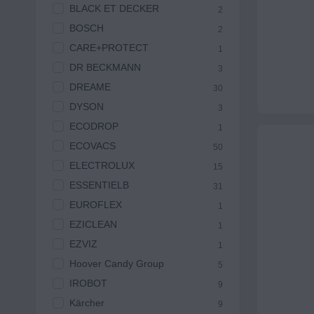
BLACK ET DECKER
2
BOSCH
2
CARE+PROTECT
1
DR BECKMANN
3
DREAME
30
DYSON
3
ECODROP
1
ECOVACS
50
ELECTROLUX
15
ESSENTIELB
31
EUROFLEX
1
EZICLEAN
1
EZVIZ
1
Hoover Candy Group
5
IROBOT
9
Kärcher
9