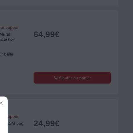
eur vapeur
64,99
€
Mural
alai noir
r balai
Ajouter au panier
eur vapeur
24,99
€
 E201SM bag