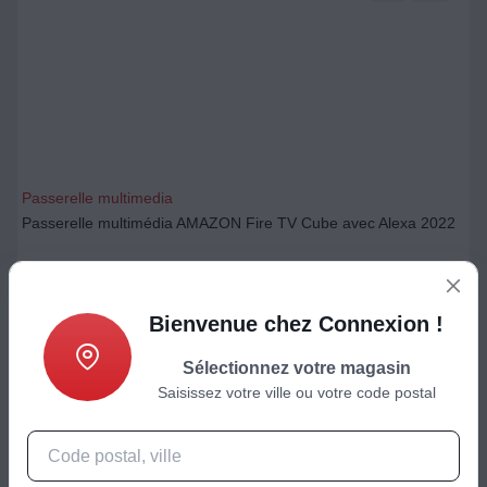
Passerelle multimedia
Passerelle multimédia AMAZON Fire TV Cube avec Alexa 2022
159,98
€
Bienvenue chez Connexion !
Ajouter au panier
Sélectionnez votre magasin
Saisissez votre ville ou votre code postal