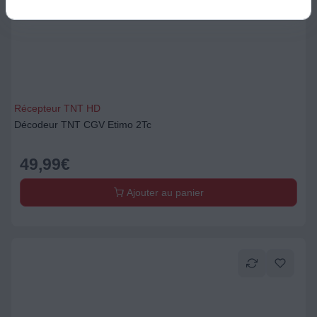
Récepteur TNT HD
Décodeur TNT CGV Etimo 2Tc
49,99
€
Ajouter au panier