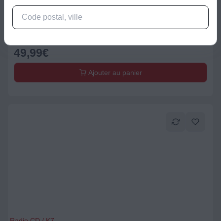
Radio CD / K7
Radio CD ESSENTIELB Rumba Noir
49,99
€
Ajouter au panier
Radio CD / K7