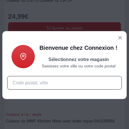
Cuiseur riz LISTO Cuiseur riz CR L4
24,99
€
Ajouter au panier
Bienvenue chez Connexion !
Sélectionnez votre magasin
Saisissez votre ville ou votre code postal
Cuiseur à riz / œufs
Cuiseur riz WMF Kitchen Minis avec boite repas 041526001