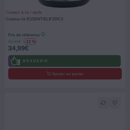
Cuiseur à riz / œufs
Cuiseur riz ESSENTIELB ERC3
Prix de référence
39.99
€
-12 %
34,99
€
B R A D E R I E
Ajouter au panier