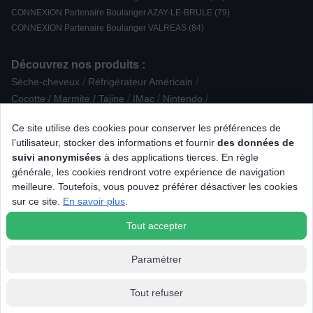
CONNEXION Partenaire Boulanger AZAY-LE-BRULE (79)
CONNEXION Partenaire Boulanger VALREAS (84)
Découvrez nos produits :
/
/
Sèche-cheveux
Réfrigérateur Américain
/
/
/
Cocotte / Marmite / Tajine
IMac
Nintendo
/
/
/
Centre de repassage
Nettoyeur vapeur
Smartphone IOS
Ce site utilise des cookies pour conserver les préférences de
/
/
/
Plancha
Passerelle multimedia
Casque de réalité virtuelle
l’utilisateur, stocker des informations et fournir
des données de
/
/
Réfrigérateur avec freezer
Petit appareil de fête
suivi anonymisées
à des applications tierces. En règle
/
/
Casque sans fil et ANC Intra-auriculaire
Déshydrateur
générale, les cookies rendront votre expérience de navigation
/
/
/
/
PC Gamer
XBOX
Radio CD / K7
Soin visage
meilleure. Toutefois, vous pouvez préférer désactiver les cookies
/
/
/
Mobilité électrique
Barbecue à gaz
Liseuse numérique
sur ce site.
En savoir plus
.
/
Accessoire Epilation / Rasage
Téléphone avec répondeur
Tout accepter
Paramétrer
Affichage et filtrage
Tout refuser
© 2026 Tous droits réservés Connexion.fr