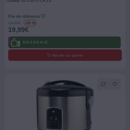
Cuiseur riz LISTO CR L3
Prix de référence
24.99
€
-20 %
19,99
€
B R A D E R I E
Ajouter au panier