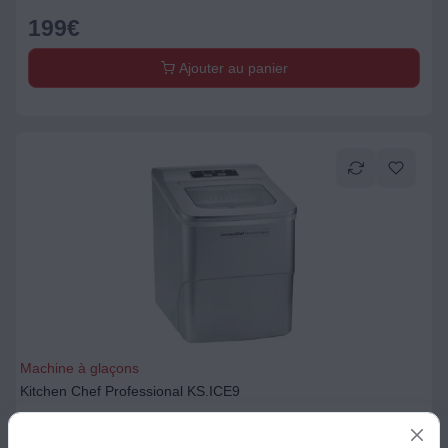
199
€
Ajouter au panier
Machine à glaçons
Kitchen Chef Professional KS.ICE9
159
€