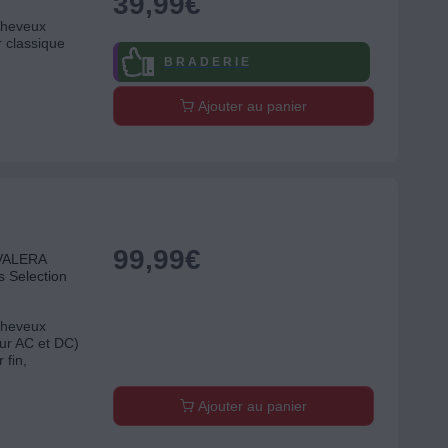
39,99
€
 cheveux
 classique
B R A D E R I E
Ajouter au panier
99,99
€
 VALERA
s Selection
 cheveux
ur AC et DC)
 fin,
Ajouter au panier