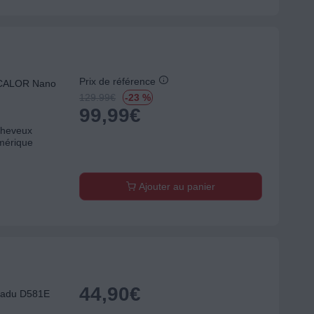
Prix de référence
l CALOR Nano
129.99
€
-23 %
99,99
€
 cheveux
mérique
Ajouter au panier
44,90
€
nadu D581E