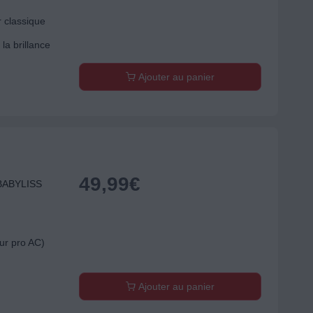
 classique
la brillance
Ajouter au panier
49,99
€
 BABYLISS
ur pro AC)
Ajouter au panier