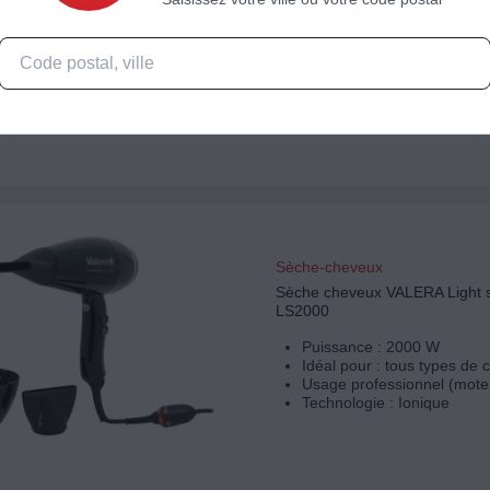
Puissance : 2000 W
Idéal pour : tous types de
Usage occasionnel (moteur
DC)
Technologie : Ionique
Sèche-cheveux
Sèche cheveux VALERA Light s
LS2000
Puissance : 2000 W
Idéal pour : tous types de
Usage professionnel (mote
Technologie : Ionique