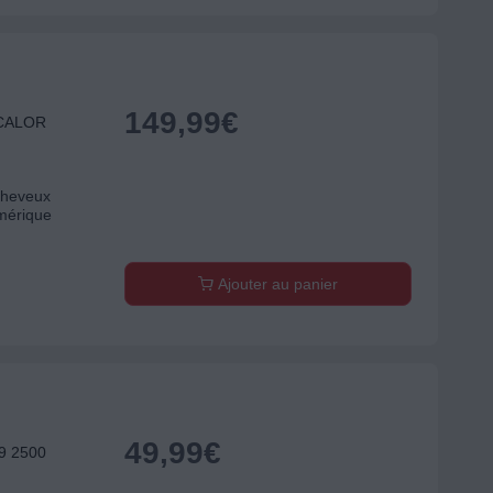
149,99
€
 CALOR
 cheveux
mérique
Ajouter au panier
49,99
€
9 2500