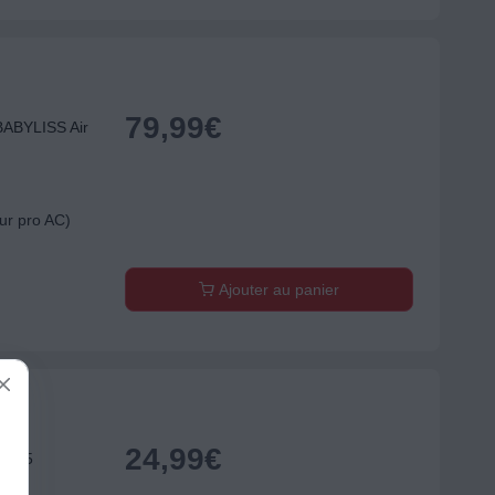
79,99
€
BABYLISS Air
ur pro AC)
Ajouter au panier
24,99
€
ESC5