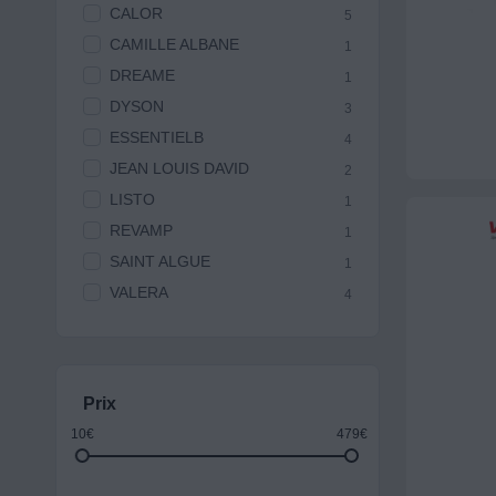
CALOR
5
CAMILLE ALBANE
1
DREAME
1
DYSON
3
ESSENTIELB
4
JEAN LOUIS DAVID
2
LISTO
1
REVAMP
1
SAINT ALGUE
1
VALERA
4
Prix
10€
479€