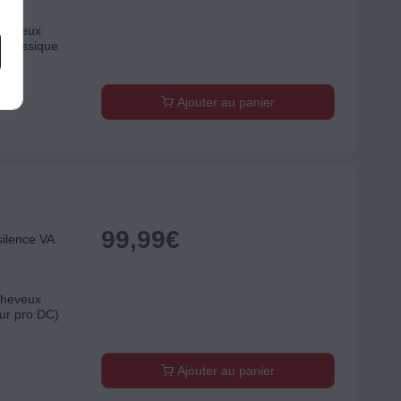
 cheveux
 classique
Ajouter au panier
99,99
€
ilence VA
 cheveux
ur pro DC)
Ajouter au panier