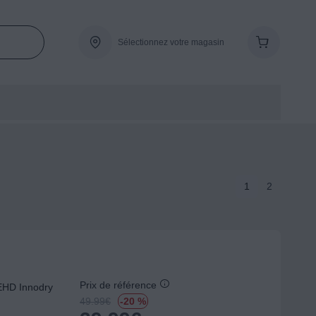
Sélectionnez votre magasin
1
2
Prix de référence
HD Innodry
49.99
€
-20 %