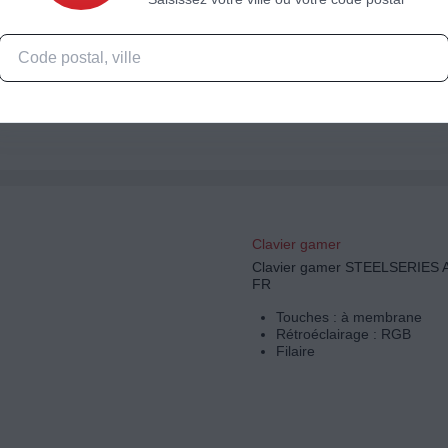
CLAVIER RAZER ORNATA
Clavier gamer
Clavier gamer STEELSERIES 
FR
Touches : à membrane
Rétroéclairage : RGB
Filaire