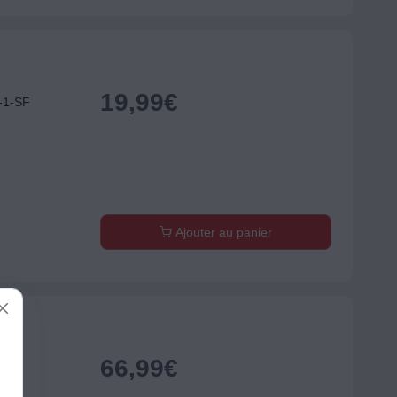
19,99
€
K-1-SF
Ajouter au panier
66,99
€