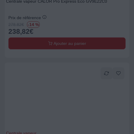
Centrale vapeur CALOR Pro Express Eco GV9E22C0
Prix de référence
278.82
€
-14 %
238,82
€
Ajouter au panier
Centrale vapeur