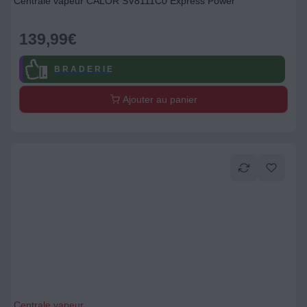
Centrale vapeur CALOR SV8111C0 Express Power
139,99
€
B R A D E R I E
Ajouter au panier
Centrale vapeur