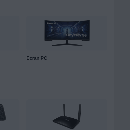
amsung
Galaxy Tab
, séduira toute la famille.
Ecran PC