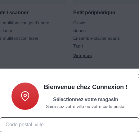
te / scanner
Petit périphérique
 multifonction jet d'encre
Clavier
 laser
Souris
 multifonction laser
Ensemble clavier souris
Tapis
Bienvenue chez Connexion !
Sélectionnez votre magasin
Saisissez votre ville ou votre code postal