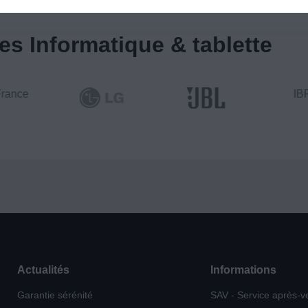
s Informatique & tablette
rance
IB
Actualités
Informations
Garantie sérénité
SAV - Service après-v