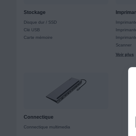
Stockage
Impriman
Disque dur / SSD
Imprimante
Clé USB
Imprimante
Carte mémoire
Imprimante
Scanner
Connectique
Connectique multimedia