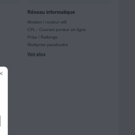
Réseau informatique
Modem / routeur wifi
CPL - Courant porteur en ligne
Prise / Rallonge
Multiprise parafoudre