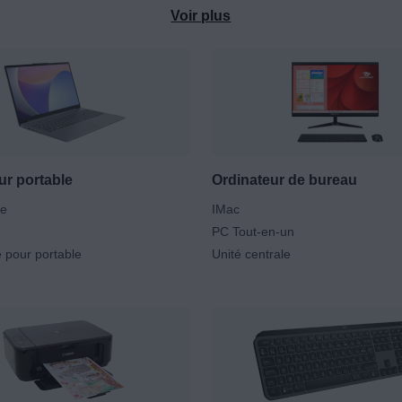
 de
tablettes
avec les célèbres
iPad
d'Apple ou les tablettes S
Voir plus
ur portable
Ordinateur de bureau
le
IMac
PC Tout-en-un
 pour portable
Unité centrale