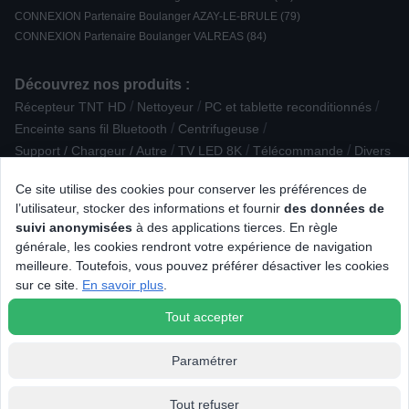
CONNEXION Partenaire Boulanger AZAY-LE-BRULE (79)
CONNEXION Partenaire Boulanger VALREAS (84)
Découvrez nos produits :
/
/
/
Récepteur TNT HD
Nettoyeur
PC et tablette reconditionnés
/
/
Enceinte sans fil Bluetooth
Centrifugeuse
/
/
/
Support / Chargeur / Autre
TV LED 8K
Télécommande
Divers
/
/
/
Défroisseur vertical
Accessoire Epilation / Rasage
Ce site utilise des cookies pour conserver les préférences de
/
/
/
Fondue / Wok / Tajine
Pâtisserie
Cartouche d'encre
l’utilisateur, stocker des informations et fournir
des données de
/
/
Réfrigérateur avec freezer
Micro-ondes encastrable
suivi anonymisées
à des applications tierces. En règle
/
/
Réfrigérateur 2 portes
Réfrigérateur Américain
générale, les cookies rendront votre expérience de navigation
/
/
Assistant d'aide à la conduite
Réfrigérateur intégrable
meilleure. Toutefois, vous pouvez préférer désactiver les cookies
/
/
/
/
Croque / gaufre
Aspirateur balai
Aspirateur cuve
Théière
sur ce site.
En savoir plus
.
/
Sacoche
Eclairage connecté
Tout accepter
Paramétrer
Affichage et filtrage
Tout refuser
© 2026 Tous droits réservés Connexion.fr