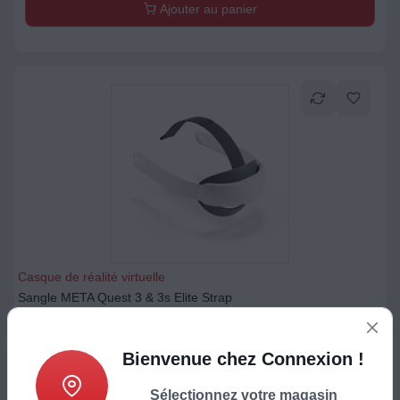
Ajouter au panier
Casque de réalité virtuelle
Sangle META Quest 3 & 3s Elite Strap
79,99
€
Bienvenue chez Connexion !
Ajouter au panier
Sélectionnez votre magasin