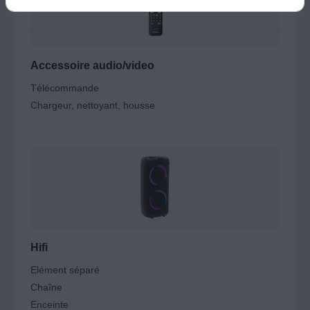
Accessoire audio/video
Télécommande
Chargeur, nettoyant, housse
Hifi
Elément séparé
Chaîne
Enceinte