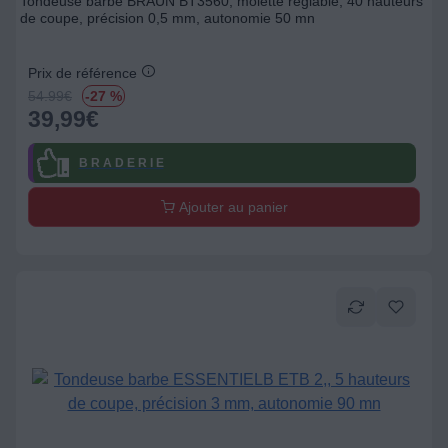
Tondeuse barbe BRAUN BT3560, molette réglable, 40 hauteurs
de coupe, précision 0,5 mm, autonomie 50 mn
Prix de référence
54.99
€
-27 %
39,99
€
B R A D E R I E
Ajouter au panier