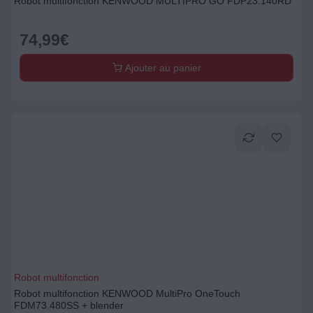
Robot multifonction KENWOOD MULTIPRO GO FDP23.140RD
74,99
€
Ajouter au panier
Robot multifonction
Robot multifonction KENWOOD MultiPro OneTouch
FDM73.480SS + blender