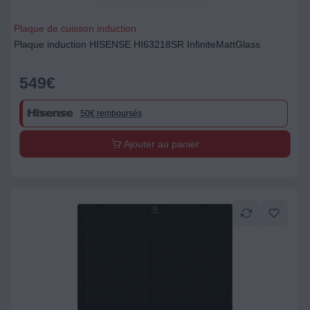
Plaque de cuisson induction
Plaque induction HISENSE HI63218SR InfiniteMattGlass
549
€
50€ remboursés
Ajouter au panier