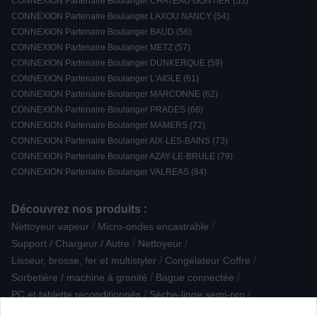
CONNEXION Partenaire Boulanger CHATEAU GONTIER (53)
CONNEXION Partenaire Boulanger LAXOU NANCY (54)
CONNEXION Partenaire Boulanger BAUD (56)
CONNEXION Partenaire Boulanger METZ (57)
CONNEXION Partenaire Boulanger DUNKERQUE (59)
CONNEXION Partenaire Boulanger L'AIGLE (61)
CONNEXION Partenaire Boulanger MARCONNE (62)
CONNEXION Partenaire Boulanger PRADES (66)
CONNEXION Partenaire Boulanger MAMERS (72)
CONNEXION Partenaire Boulanger AIX-LES-BAINS (73)
CONNEXION Partenaire Boulanger AZAY-LE-BRULE (79)
CONNEXION Partenaire Boulanger VALREAS (84)
Découvrez nos produits :
/
/
Nettoyeur vapeur
Micro-ondes encastrable
/
/
Support / Chargeur / Autre
Nettoyeur
/
/
Lisseur, brosse, fer et multistyler
Congélateur Coffre
/
/
Sorbetière / machine à granité
Bague connectée
/
/
PC et tablette reconditionnés
Sèche-linge semi-pro
/
/
/
Housse de protection
Lunette connectée - IA
Carte mémoire