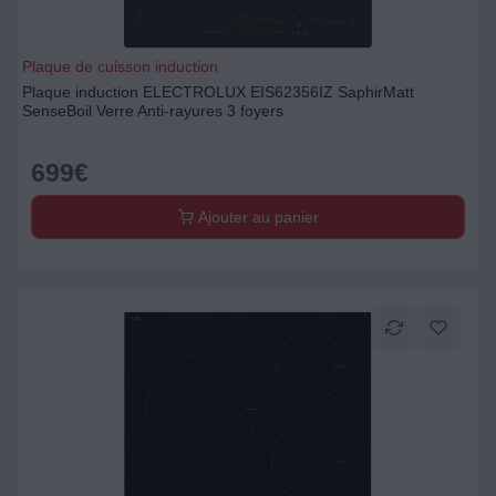
Plaque de cuisson induction
Plaque induction ELECTROLUX EIS62356IZ SaphirMatt
SenseBoil Verre Anti-rayures 3 foyers
699
€
Ajouter au panier