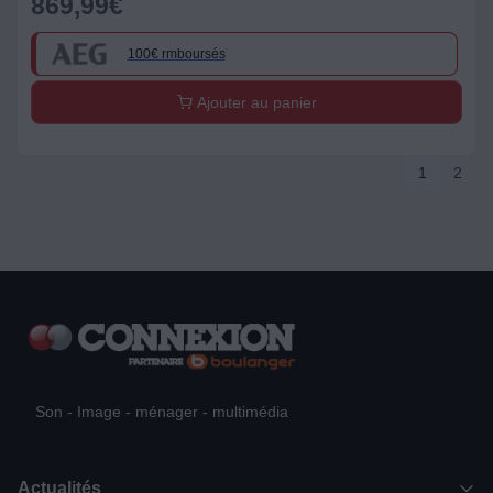
869,99
€
100€ rmboursés
Ajouter au panier
1
2
Son - Image - ménager - multimédia
Actualités