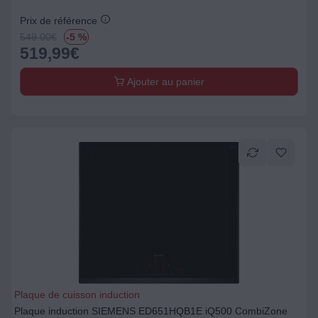
Prix de référence
549.00
€
-5 %
519,99
€
Ajouter au panier
Plaque de cuisson induction
Plaque induction SIEMENS ED651HQB1E iQ500 CombiZone