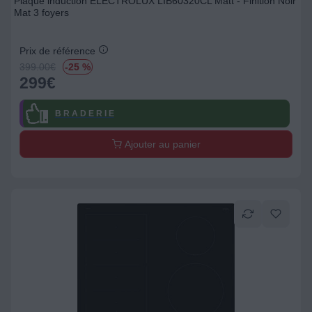
Plaque induction ELECTROLUX LIB60320CL Matt - Finition Noir
Mat 3 foyers
Prix de référence
399.00
€
-25 %
299
€
B R A D E R I E
Ajouter au panier