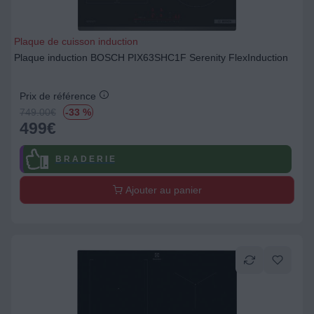
Plaque de cuisson induction
Plaque induction BOSCH PIX63SHC1F Serenity FlexInduction
Prix de référence
749.00
€
-33 %
499
€
B R A D E R I E
Ajouter au panier