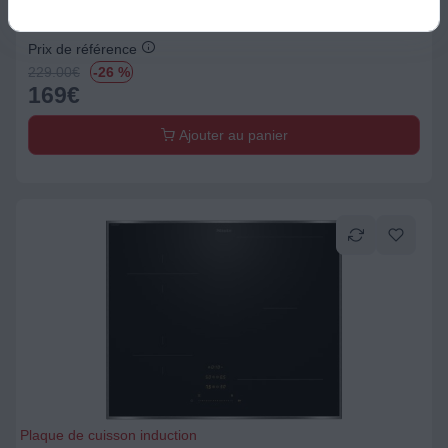
Prix de référence
229.00
€
-26 %
169
€
Ajouter au panier
Plaque de cuisson induction