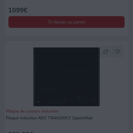
1099
€
Ajouter au panier
Plaque de cuisson induction
Plaque induction AEG TI64IG00FZ SaphirMatt