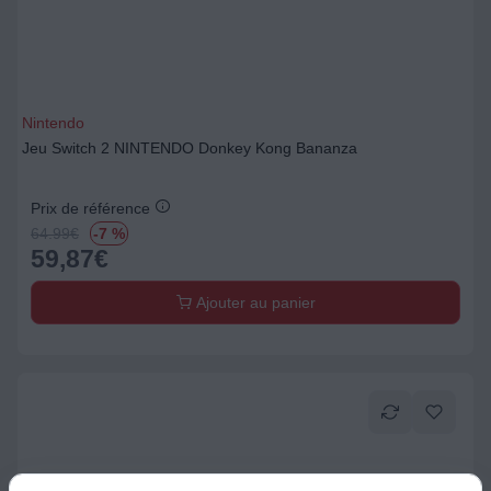
Nintendo
Jeu Switch 2 NINTENDO Donkey Kong Bananza
Prix de référence
64.99
€
-7 %
59,87
€
Ajouter au panier