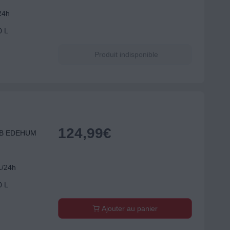
24h
0 L
Produit indisponible
124,99
€
ELB EDEHUM
L/24h
0 L
Ajouter au panier