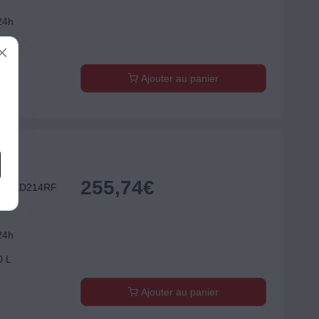
24h
0 L
Ajouter au panier
255,74
€
I DEXD214RF
24h
0 L
Ajouter au panier