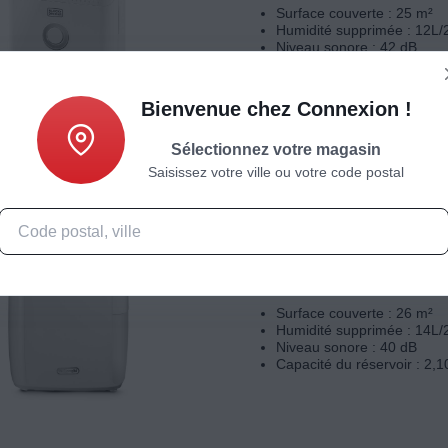
Surface couverte : 25 m²
Humidité supprimée : 12L/
Niveau sonore : 42 dB
Capacité du réservoir : 1,8
Bienvenue chez Connexion !
Sélectionnez votre magasin
Saisissez votre ville ou votre code postal
Déshumidificateur
Deshumidificateur DELONGH
Blanc
Surface couverte : 26 m²
Humidité supprimée : 14L/
Niveau sonore : 40 dB
Capacité du réservoir : 2,1