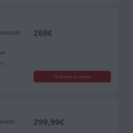
269
€
I DEX210SF
24h
0 L
Ajouter au panier
299,99
€
 DECKER