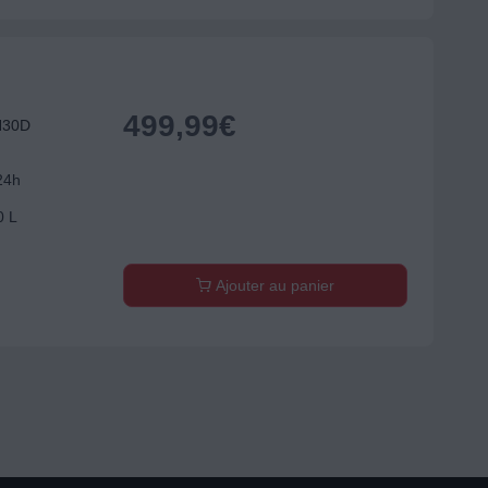
499,99
€
H30D
24h
0 L
Ajouter au panier